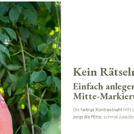
Kein Rätsel
Einfach anlege
Mitte-Markie
Die
farbige Kontrastnaht
hilft 
zeigt die Mitte
, schmal zulauf