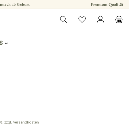
misch ab Geburt
Premium-Qualität
S
s:
St. zzgl. Versandkosten