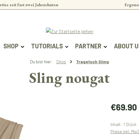
rtise seit fast zwei Jahrzehnten
Ergono
SHOP
TUTORIALS
PARTNER
ABOUT U
Du bist hier:
Shop
Tragetuch Sling
Sling nougat
Regulärer Prei
€69.90
Inhalt:
1 Stück
Preise inkl. Mw