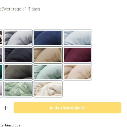
 (Werktage): 1-3 days
swählen
lightgrey
navy
arctic
black
nougat
berry
olive
mint
powder
er
BotanicGreen
BotanicVanilla
 Gib den gewünschten Wert ein oder benutze die Schaltflächen um die Anzah
In den Warenkorb
tel hinzufügen