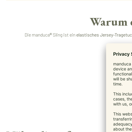
Warum d
Die manduca® Sling ist ein
elastisches Jersey-Tragetu