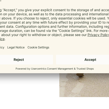
bys
ab 3,5 kg bis 15 kg
. Dein
hter zur Ruhe.