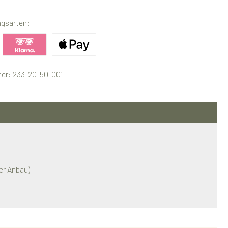
ngsarten:
ertes Bild 1
Benutzerdefiniertes Bild 2
Benutzerdefiniertes Bild 3
er:
233-20-50-001
er Anbau)