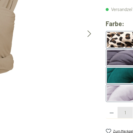
Versandzeit
au
Farbe:
Leo
slate
teal
lavend
Produkt Anzahl:
Zum Merkzet