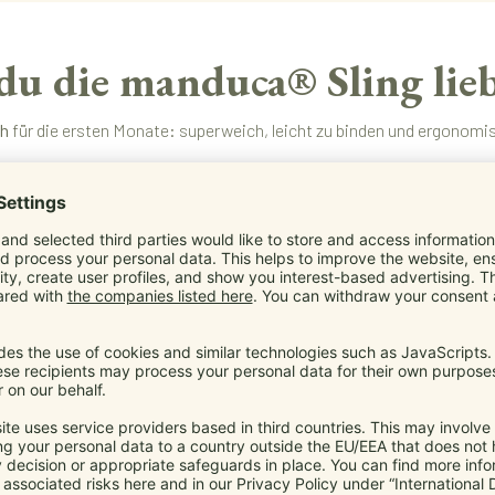
u die manduca® Sling lieb
ch
für die ersten Monate: superweich, leicht zu binden und ergonomisch