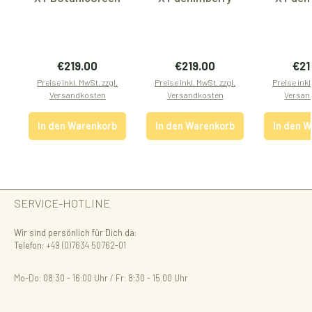
Regulärer Preis:
Regulärer Preis:
Regu
€219.00
€219.00
€21
Preise inkl. MwSt. zzgl.
Preise inkl. MwSt. zzgl.
Preise inkl
Versandkosten
Versandkosten
Versan
In den Warenkorb
In den Warenkorb
In den 
SERVICE-HOTLINE
Wir sind persönlich für Dich da:
Telefon:
+49 (0)7634 50762-01
Mo-Do: 08:30 - 16:00 Uhr / Fr: 8:30 - 15.00 Uhr