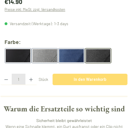
€14.90
Preise inkl. MwSt. zzgl. Versandkosten
Versandzeit (Werktage): 1-3 days
auswählen
Farbe:
monochrome obsidian
melangegrey
melangeblue
melangeblack
Produkt Anzahl: Gib den gewünschten Wert ein oder benutze die Schaltflächen u
Stück
In den Warenkorb
Warum die Ersatzteile so wichtig sind
Sicherheit bleibt gewährleistet
Wenn eine Schnalle klemmt, ein Gurt ausfranst oder ein Clip nicht