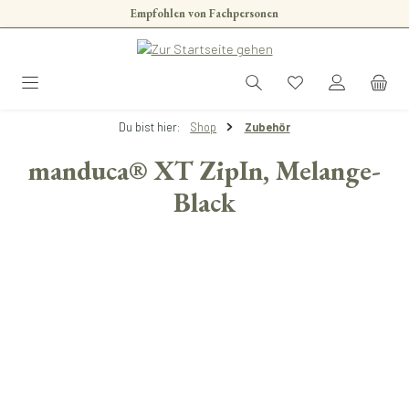
Empfohlen von Fachpersonen
Zum Hauptinhalt springen
Du bist hier:
Shop
Zubehör
manduca® XT ZipIn, Melange-
Black
Bildergalerie überspringen