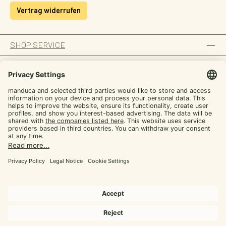
Vertrag widerrufen
SHOP SERVICE
INFORMATION
ZAHLUNGSARTEN
SICHER EINKAUFEN
UNSERE COMMUNITIES
Facebook
Instagram
YouTube
TikTok
LinkedIn
Alle Preise inkl. gesetzl. Mehrwertsteuer zzgl.
Versandkosten
und ggf.
Nachnahmegebühren, wenn nicht anders angegeben.
© 2026 manduca - Alle Rechte vorbehalten.