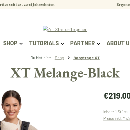
rtise seit fast zwei Jahrzehnten
Ergono
SHOP
TUTORIALS
PARTNER
ABOUT U
Du bist hier:
Shop
Babytrage XT
XT Melange-Black
Regulärer Prei
€219.0
Inhalt:
1 Stück
Preise inkl. Mw