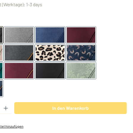
 (Werktage): 1-3 days
swählen
geblack
melangegrey
melangeblue
Happy Kiss
 Blush
denimblack toffee
Leo
night
 Lagoon
denimberry toffee
monochrome obsidian
Botanic Green
blue toffee
 Gib den gewünschten Wert ein oder benutze die Schaltflächen um die Anzah
In den Warenkorb
tel hinzufügen