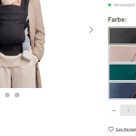
Versandzeit
au
Farbe:
melan
Happy
Happy
denim
Produkt Anzahl:
Zum Merkzet