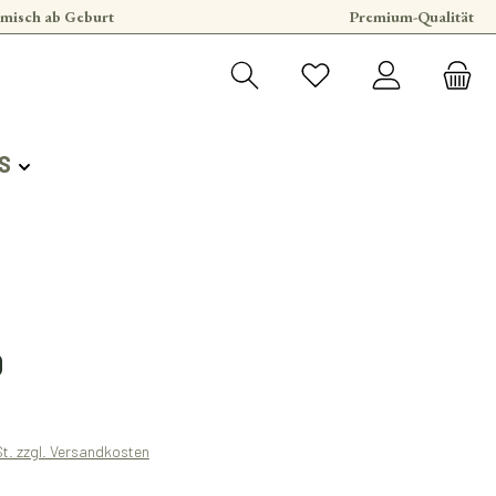
misch ab Geburt
Premium-Qualität
S
s:
0
St. zzgl. Versandkosten