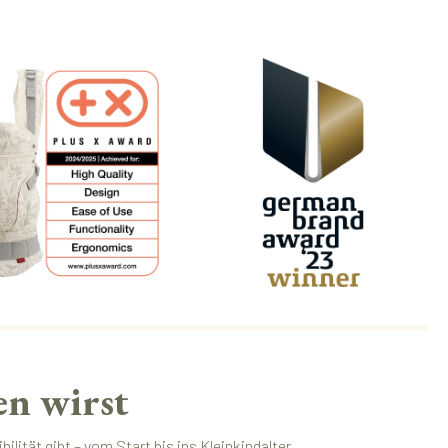
n wirst
ilität gibt – vom Start bis ins Kleinkindalter.