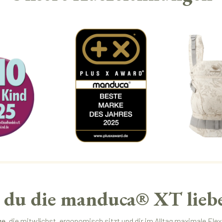
du die manduca® XT liebe
ge
, die mitwächst, ergonomisch sitzt und dir im Alltag maximale Flexib