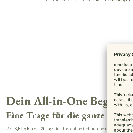
Dein All-in-One Begleite
Eine Trage für die ganze Tragez
Von
3,5 kg bis ca. 20 kg
: Du startest ab Geburt und nutzt sie lang