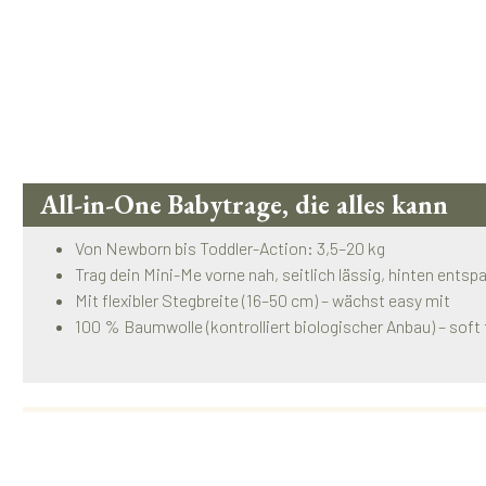
All-in-One Babytrage, die alles kann
Von Newborn bis Toddler-Action: 3,5–20 kg
Trag dein Mini-Me vorne nah, seitlich lässig, hinten entsp
Mit flexibler Stegbreite (16–50 cm) – wächst easy mit
100 % Baumwolle (kontrolliert biologischer Anbau) – soft 