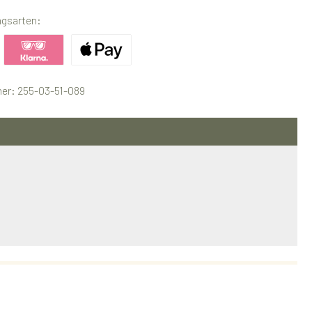
ngsarten:
ertes Bild 1
Benutzerdefiniertes Bild 2
Benutzerdefiniertes Bild 3
er:
255-03-51-089