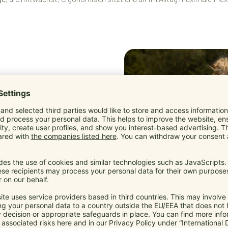
r
eit
e weiter – ohne Pflicht-Zubehör.