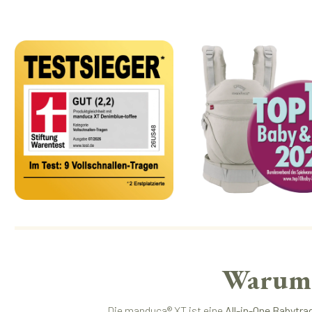
Warum 
Die manduca® XT ist eine
All-in-One Babytra