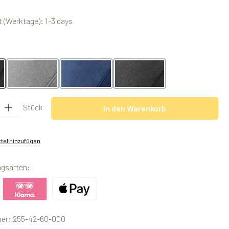
 (Werktage): 1-3 days
swählen
hrome obsidian
melangegrey
melangeblue
melangeblack
 Gib den gewünschten Wert ein oder benutze die Schaltflächen um die Anzah
Stück
In den Warenkorb
tel hinzufügen
ngsarten:
ertes Bild 1
Benutzerdefiniertes Bild 2
Benutzerdefiniertes Bild 3
er:
255-42-60-000