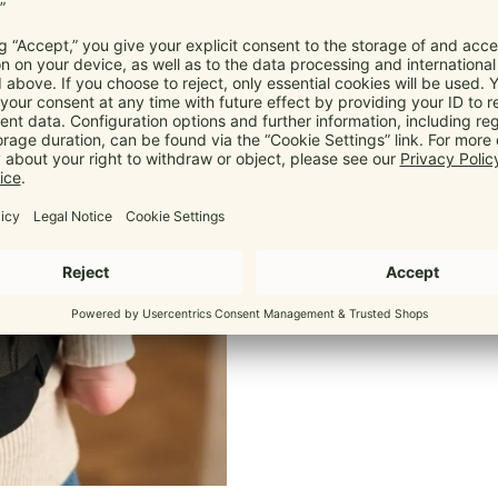
Eine Schnalle kann brechen, ei
unterwegs). Ohne Ersatzteil ist 