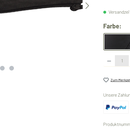
Versandzeit
au
Farbe:
monoc
Produkt Anzahl:
Zum Merkzet
Unsere Zahlu
Benutzerdefini
Produktnumm