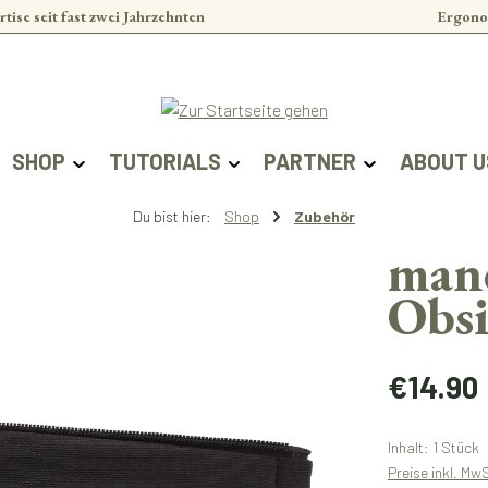
rtise seit fast zwei Jahrzehnten
Ergono
SHOP
TUTORIALS
PARTNER
ABOUT U
Du bist hier:
Shop
Zubehör
man
Obs
Regulärer Prei
€14.90
Inhalt:
1 Stück
Preise inkl. Mw