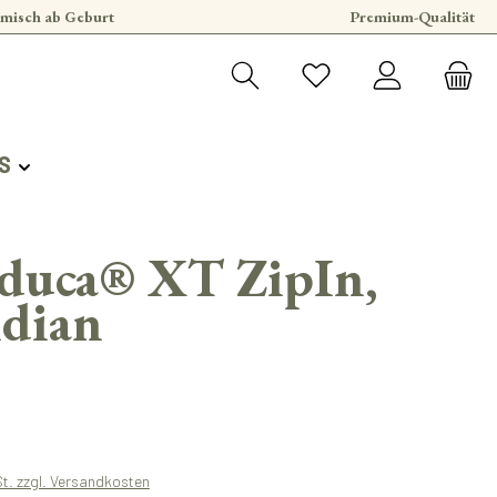
misch ab Geburt
Premium-Qualität
S
duca® XT ZipIn,
idian
s:
St. zzgl. Versandkosten