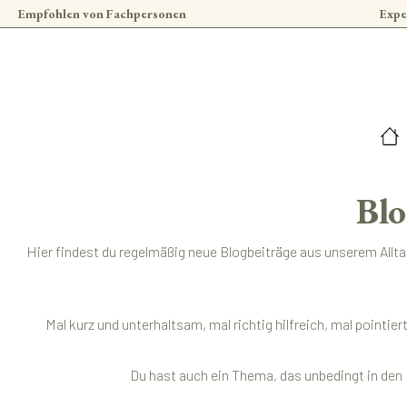
Empfohlen von Fachpersonen
Expe
 Hauptinhalt springen
Zur Suche springen
Zur Hauptnavigation springen
Blo
Hier findest du regelmäßig neue Blogbeiträge aus unserem Allt
Mal kurz und unterhaltsam, mal richtig hilfreich, mal pointi
Du hast auch ein Thema, das unbedingt in den 