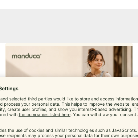
Babytrage ab geburt
15. Mai 2026
Babytragenratgeber
manduca
,
M-