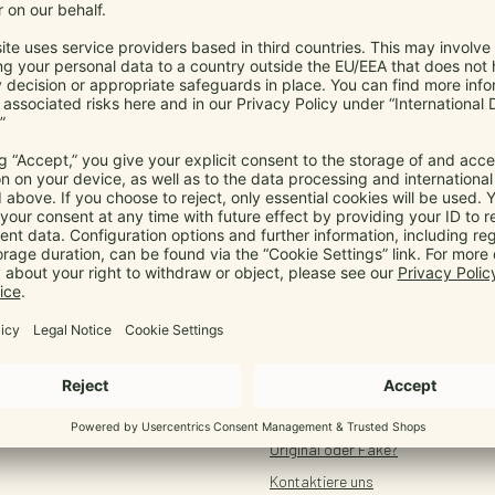
Position
,
Babytrage ab Geburt
,
Tragen ab Geburt
,
Neugeborene
tragen
,
Ergonomisches Tragen
Mehr...
SHOP SERVICE
Original oder Fake?
Kontaktiere uns