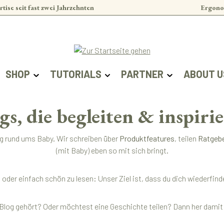
rtise seit fast zwei Jahrzehnten
Ergono
SHOP
TUTORIALS
PARTNER
ABOUT U
gs, die begleiten & inspiri
ag rund ums Baby. Wir schreiben über
Produktfeatures
, teilen
Ratgeb
(mit Baby) eben so mit sich bringt.
ert oder einfach schön zu lesen: Unser Ziel ist, dass du dich wieder
Blog gehört? Oder möchtest eine Geschichte teilen? Dann her damit –