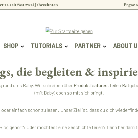
rtise seit fast zwei Jahrzehnten
Ergono
SHOP
TUTORIALS
PARTNER
ABOUT U
gs, die begleiten & inspiri
ag rund ums Baby. Wir schreiben über
Produktfeatures
, teilen
Ratgeb
(mit Baby) eben so mit sich bringt.
ert oder einfach schön zu lesen: Unser Ziel ist, dass du dich wieder
Blog gehört? Oder möchtest eine Geschichte teilen? Dann her damit –