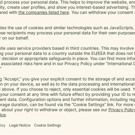
Babytragen wirken auf den ersten
Blick kompliziert, sind aber oft
einfacher und praktischer als
gedacht.
10. April 2026
manduca
,
Babytrage
,
Baby Tragetuch
,
Sicherheit
,
Trageberatung
Babytragen wirken auf den ersten Blick kompliziert, sind
aber oft einfacher und praktischer als gedacht...
Mehr...