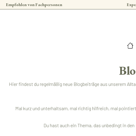
Empfohlen von Fachpersonen
Expe
 Hauptinhalt springen
Zur Suche springen
Zur Hauptnavigation springen
Blo
Hier findest du regelmäßig neue Blogbeiträge aus unserem Allt
Mal kurz und unterhaltsam, mal richtig hilfreich, mal pointi
Du hast auch ein Thema, das unbedingt in den 