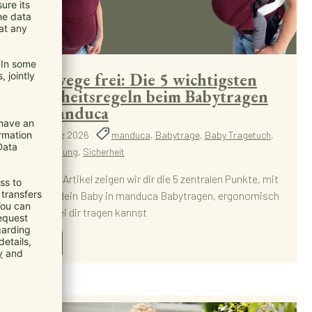
Atemwege frei: Die 5 wichtigsten
Sicherheitsregeln beim Babytragen
mit manduca
27. März 2026
manduca
,
Babytrage
,
Baby Tragetuch
,
Blog
,
Anleitung
,
Sicherheit
In diesem Artikel zeigen wir dir die 5 zentralen Punkte, mit
denen du dein Baby in manduca Babytragen, ergonomisch
und nah bei dir tragen kannst
Mehr...