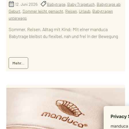
12. Juni 2026
Babytrage
,
Baby Tragetuch
,
Babytrage ab
Geburt
,
Sommer leicht gemacht
,
Reisen
,
Urlaub
,
Babytragen
unterwegs
Sommer, Reisen, Alltag mit Kind: Mit einer manduca
Babytrage bleibst du flexibel, nah und frei in der Bewegung
Mehr...