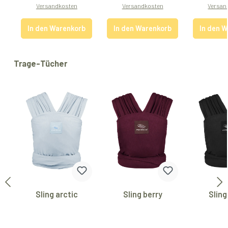
Versandkosten
Versandkosten
Versan
In den Warenkorb
In den Warenkorb
In den 
Produktgalerie überspringen
Trage-Tücher
Sling arctic
Sling berry
Sling