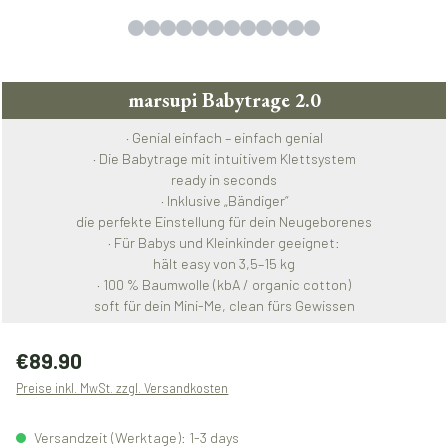
marsupi Babytrage 2.0
· Genial einfach – einfach genial
· Die Babytrage mit intuitivem Klettsystem
ready in seconds
· Inklusive „Bändiger“
die perfekte Einstellung für dein Neugeborenes
· Für Babys und Kleinkinder geeignet:
hält easy von 3,5–15 kg
· 100 % Baumwolle (kbA / organic cotton)
soft für dein Mini-Me, clean fürs Gewissen
Regulärer Preis:
€89.90
Preise inkl. MwSt. zzgl. Versandkosten
Versandzeit (Werktage): 1-3 days