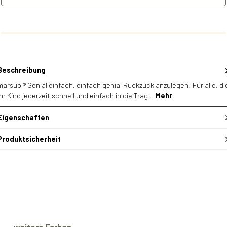
Beschreibung
marsupi® Genial einfach, einfach genial Ruckzuck anzulegen: Für alle, di
ihr Kind jederzeit schnell und einfach in die Trag…
Mehr
Eigenschaften
Produktsicherheit
Produktgalerie überspringen