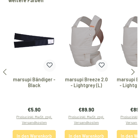
weitere Farben
marsupi Bändiger -
marsupi Breeze 2.0
marsupi 
Black
- Lightgrey (L)
- Lightg
Regulärer Preis:
Regulärer Preis:
Reg
€5.90
€89.90
€8
Preise inkl. MwSt. zzgl.
Preise inkl. MwSt. zzgl.
Preise inkl
Versandkosten
Versandkosten
Versan
In den Warenkorb
In den Warenkorb
In den 