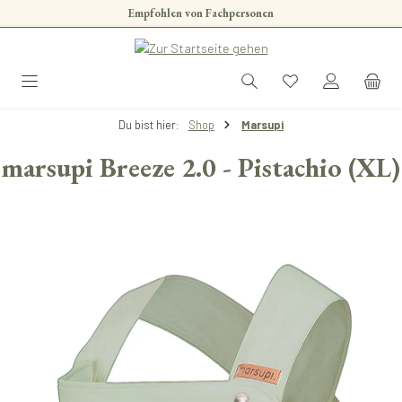
Empfohlen von Fachpersonen
Zum Hauptinhalt springen
Du bist hier:
Shop
Marsupi
marsupi Breeze 2.0 - Pistachio (XL)
Bildergalerie überspringen