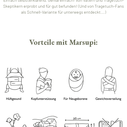
Einfach selbsterklärend. Genial einfach! Von Vätern und Tragetuch-
Skeptikern erprobt und für gut befunden! (Und von Tragetuch-Fans
als Schnell-Variante für unterwegs entdeckt….)
Vorteile mit Marsupi: