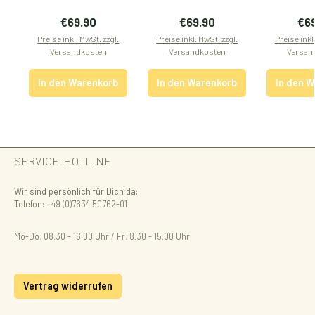
Regulärer Preis:
Regulärer Preis:
Reg
€69.90
€69.90
€6
Preise inkl. MwSt. zzgl.
Preise inkl. MwSt. zzgl.
Preise inkl
Versandkosten
Versandkosten
Versan
In den Warenkorb
In den Warenkorb
In den 
SERVICE-HOTLINE
Wir sind persönlich für Dich da:
Telefon:
+49 (0)7634 50762-01
Mo-Do: 08:30 - 16:00 Uhr / Fr: 8:30 - 15.00 Uhr
Vertrag widerrufen