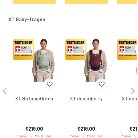
Produktgalerie überspringen
XT Baby-Tragen
XT BotanicGreen
XT denimberry
XT den
Regulärer Preis:
Regulärer Preis:
Regu
€219.00
€219.00
€21
Preise inkl. MwSt. zzgl.
Preise inkl. MwSt. zzgl.
Preise inkl