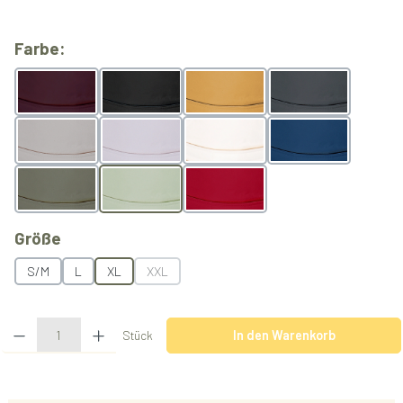
auswählen
Farbe:
Berry
Black
Butterscotch
Grey
Light Grey
Lilac
Natur
Ocean
Olive
Pistachio
Rubyred
auswählen
Größe
S/M
L
XL
XXL
(Diese Option ist zurzeit nicht verfügbar.)
Produkt Anzahl: Gib den gewünschten Wert ein oder benutze die Schaltflächen u
Stück
In den Warenkorb