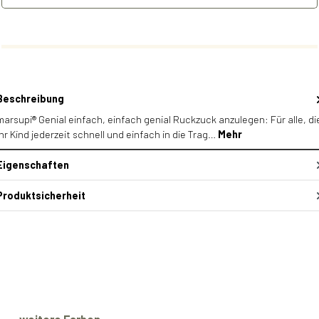
Beschreibung
marsupi® Genial einfach, einfach genial Ruckzuck anzulegen: Für alle, di
ihr Kind jederzeit schnell und einfach in die Trag…
Mehr
Eigenschaften
Produktsicherheit
Produktgalerie überspringen