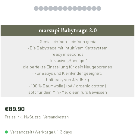
marsupi Babytrage 2.0
· Genial einfach – einfach genial
· Die Babytrage mit intuitivem Klettsystem
ready in seconds
· Inklusive „Bändiger“
die perfekte Einstellung für dein Neugeborenes
· Für Babys und Kleinkinder geeignet:
hält easy von 3,5–15 kg
· 100 % Baumwolle (kbA / organic cotton)
soft für dein Mini-Me, clean fürs Gewissen
Regulärer Preis:
€89.90
Preise inkl. MwSt. zzgl. Versandkosten
Versandzeit (Werktage): 1-3 days