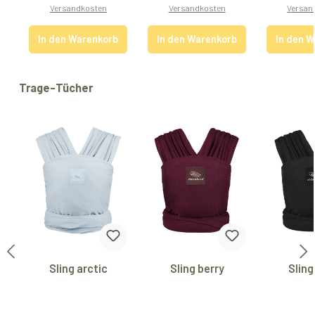
Versandkosten
Versandkosten
Versan
In den Warenkorb
In den Warenkorb
In den 
Produktgalerie überspringen
Trage-Tücher
Sling arctic
Sling berry
Sling