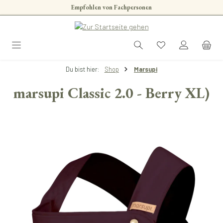
Empfohlen von Fachpersonen
Zum Hauptinhalt springen
Du bist hier:
Shop
Marsupi
marsupi Classic 2.0 - Berry XL)
Bildergalerie überspringen