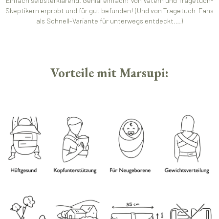
Einfach selbsterklärend. Genial einfach! Von Vätern und Tragetuch-
Skeptikern erprobt und für gut befunden! (Und von Tragetuch-Fans
als Schnell-Variante für unterwegs entdeckt….)
Vorteile mit Marsupi: