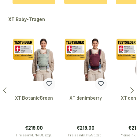
Produktgalerie überspringen
XT Baby-Tragen
XT BotanicGreen
XT denimberry
XT den
Regulärer Preis:
Regulärer Preis:
Regu
€219.00
€219.00
€21
Preise inkl. MwSt. zzgl.
Preise inkl. MwSt. zzgl.
Preise inkl