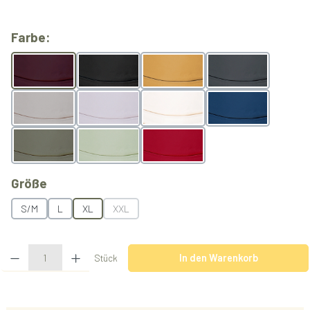
auswählen
Farbe:
Berry
Black
Butterscotch
Grey
Light Grey
Lilac
Natur
Ocean
Olive
Pistachio
Rubyred
auswählen
Größe
S/M
L
XL
XXL
(Diese Option ist zurzeit nicht verfügbar.)
Produkt Anzahl: Gib den gewünschten Wert ein oder benutze die Schaltflächen u
Stück
In den Warenkorb