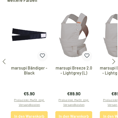
weitere Farben
marsupi Bändiger -
marsupi Breeze 2.0
marsupi 
Black
- Lightgrey (L)
- Lightg
Regulärer Preis:
Regulärer Preis:
Reg
€5.90
€89.90
€8
Preise inkl. MwSt. zzgl.
Preise inkl. MwSt. zzgl.
Preise inkl
Versandkosten
Versandkosten
Versan
In den Warenkorb
In den Warenkorb
In den 