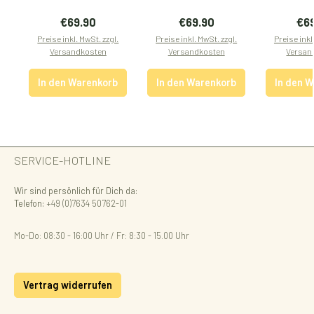
Regulärer Preis:
Regulärer Preis:
Reg
€69.90
€69.90
€6
Preise inkl. MwSt. zzgl.
Preise inkl. MwSt. zzgl.
Preise inkl
Versandkosten
Versandkosten
Versan
In den Warenkorb
In den Warenkorb
In den 
SERVICE-HOTLINE
Wir sind persönlich für Dich da:
Telefon:
+49 (0)7634 50762-01
Mo-Do: 08:30 - 16:00 Uhr / Fr: 8:30 - 15.00 Uhr
Vertrag widerrufen