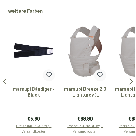
Produktgalerie überspringen
weitere Farben
marsupi Bändiger -
marsupi Breeze 2.0
marsupi 
Black
- Lightgrey (L)
- Lightg
Regulärer Preis:
Regulärer Preis:
Reg
€5.90
€89.90
€8
Preise inkl. MwSt. zzgl.
Preise inkl. MwSt. zzgl.
Preise inkl
Versandkosten
Versandkosten
Versan