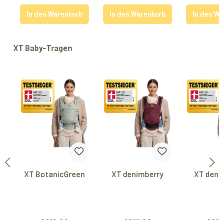
In den Warenkorb
In den Warenkorb
In den 
Produktgalerie überspringen
XT Baby-Tragen
XT BotanicGreen
XT denimberry
XT den