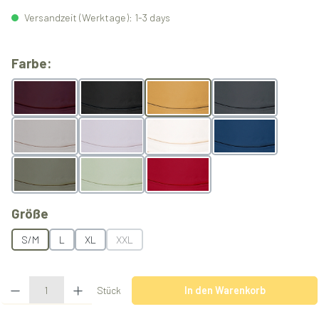
Versandzeit (Werktage): 1-3 days
auswählen
Farbe:
Berry
Black
Butterscotch
Grey
Light Grey
Lilac
Natur
Ocean
Olive
Pistachio
Rubyred
auswählen
Größe
S/M
L
XL
XXL
(Diese Option ist zurzeit nicht verfügbar.)
Produkt Anzahl: Gib den gewünschten Wert ein oder benutze die Schaltflächen u
Stück
In den Warenkorb