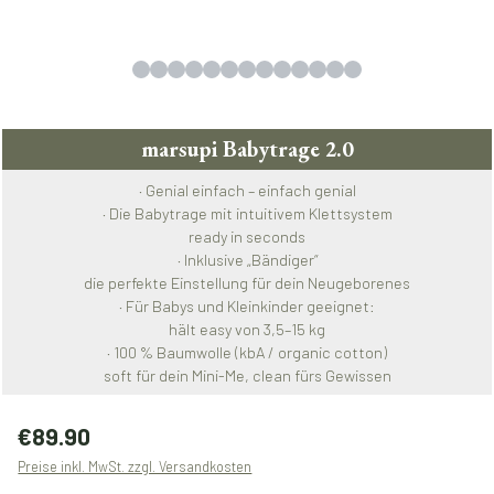
marsupi Babytrage 2.0
· Genial einfach – einfach genial
· Die Babytrage mit intuitivem Klettsystem
ready in seconds
· Inklusive „Bändiger“
die perfekte Einstellung für dein Neugeborenes
· Für Babys und Kleinkinder geeignet:
hält easy von 3,5–15 kg
· 100 % Baumwolle (kbA / organic cotton)
soft für dein Mini-Me, clean fürs Gewissen
Regulärer Preis:
€89.90
Preise inkl. MwSt. zzgl. Versandkosten