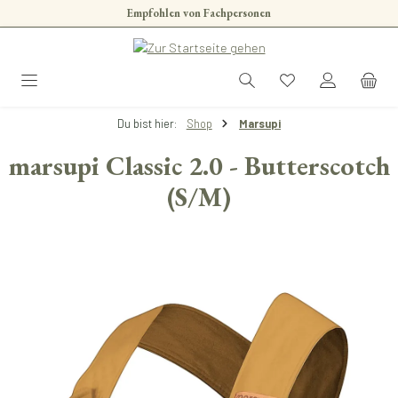
Empfohlen von Fachpersonen
Zum Hauptinhalt springen
Du bist hier:
Shop
Marsupi
marsupi Classic 2.0 - Butterscotch
(S/M)
Bildergalerie überspringen