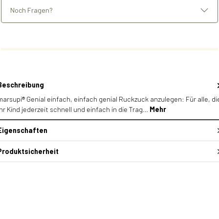
Noch Fragen?
Beschreibung
marsupi® Genial einfach, einfach genial Ruckzuck anzulegen: Für alle, di
ihr Kind jederzeit schnell und einfach in die Trag…
Mehr
Eigenschaften
Produktsicherheit