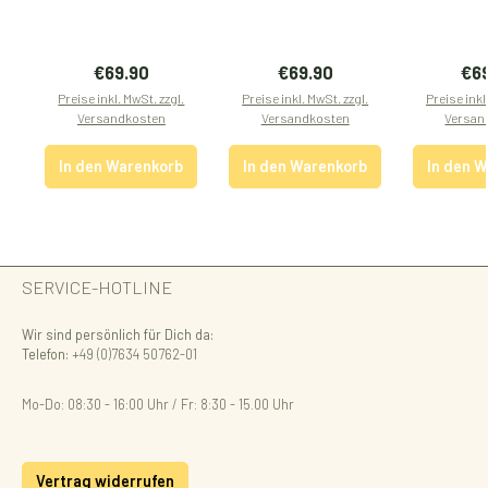
Regulärer Preis:
Regulärer Preis:
Reg
€69.90
€69.90
€6
Preise inkl. MwSt. zzgl.
Preise inkl. MwSt. zzgl.
Preise inkl
Versandkosten
Versandkosten
Versan
In den Warenkorb
In den Warenkorb
In den 
SERVICE-HOTLINE
Wir sind persönlich für Dich da:
Telefon:
+49 (0)7634 50762-01
Mo-Do: 08:30 - 16:00 Uhr / Fr: 8:30 - 15.00 Uhr
Vertrag widerrufen