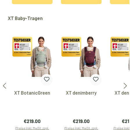
Produktgalerie überspringen
XT Baby-Tragen
XT BotanicGreen
XT denimberry
XT den
Regulärer Preis:
Regulärer Preis:
Regu
€219.00
€219.00
€21
Preise inkl. MwSt. zzgl.
Preise inkl. MwSt. zzgl.
Preise inkl