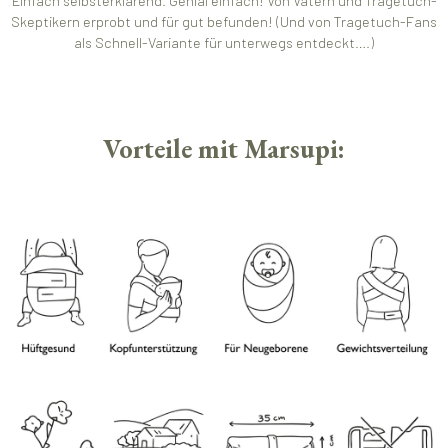
Einfach selbsterklärend. Genial einfach! Von Vätern und Tragetuch-
Skeptikern erprobt und für gut befunden! (Und von Tragetuch-Fans
als Schnell-Variante für unterwegs entdeckt….)
Vorteile mit Marsupi: