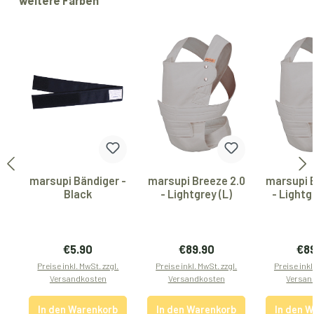
weitere Farben
marsupi Bändiger -
marsupi Breeze 2.0
marsupi 
Black
- Lightgrey (L)
- Lightg
Regulärer Preis:
Regulärer Preis:
Reg
€5.90
€89.90
€8
Preise inkl. MwSt. zzgl.
Preise inkl. MwSt. zzgl.
Preise inkl
Versandkosten
Versandkosten
Versan
In den Warenkorb
In den Warenkorb
In den 