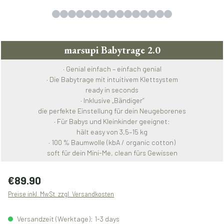
marsupi Babytrage 2.0
· Genial einfach – einfach genial
· Die Babytrage mit intuitivem Klettsystem
ready in seconds
· Inklusive „Bändiger“
die perfekte Einstellung für dein Neugeborenes
· Für Babys und Kleinkinder geeignet:
hält easy von 3,5–15 kg
· 100 % Baumwolle (kbA / organic cotton)
soft für dein Mini-Me, clean fürs Gewissen
Regulärer Preis:
€89.90
Preise inkl. MwSt. zzgl. Versandkosten
Versandzeit (Werktage): 1-3 days