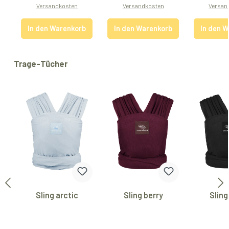
Versandkosten
Versandkosten
Versan
In den Warenkorb
In den Warenkorb
In den 
Produktgalerie überspringen
Trage-Tücher
Sling arctic
Sling berry
Sling