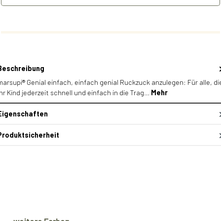
Beschreibung
marsupi® Genial einfach, einfach genial Ruckzuck anzulegen: Für alle, di
ihr Kind jederzeit schnell und einfach in die Trag…
Mehr
Eigenschaften
Produktsicherheit
Produktgalerie überspringen