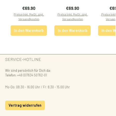
Regulärer Preis:
Regulärer Preis:
Reg
€69.90
€69.90
€6
Preise inkl. MwSt. zzgl.
Preise inkl. MwSt. zzgl.
Preise inkl
Versandkosten
Versandkosten
Versan
In den Warenkorb
In den Warenkorb
In den 
SERVICE-HOTLINE
Wir sind persönlich für Dich da:
Telefon:
+49 (0)7634 50762-01
Mo-Do: 08:30 - 16:00 Uhr / Fr: 8:30 - 15.00 Uhr
Vertrag widerrufen