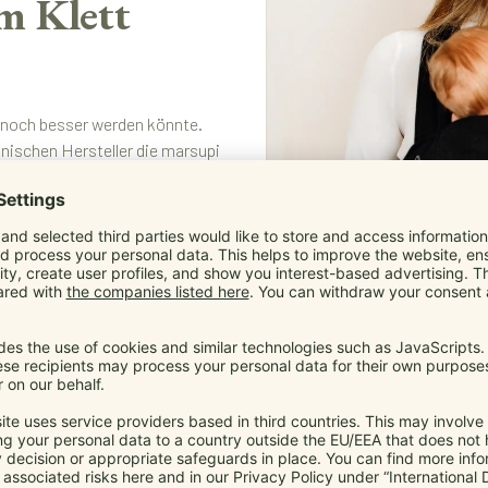
m Klett
t noch besser werden könnte.
ischen Hersteller die marsupi