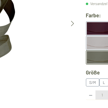
Versandzeit
au
Farbe:
Berry
Light 
Olive
au
Größe
S/M
L
Produkt Anzahl: