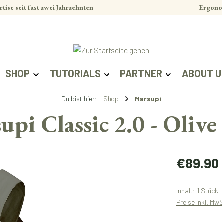
rtise seit fast zwei Jahrzehnten
Ergono
SHOP
TUTORIALS
PARTNER
ABOUT U
Du bist hier:
Shop
Marsupi
upi Classic 2.0 - Olive
Regulärer Prei
€89.90
Inhalt:
1 Stück
Preise inkl. Mw