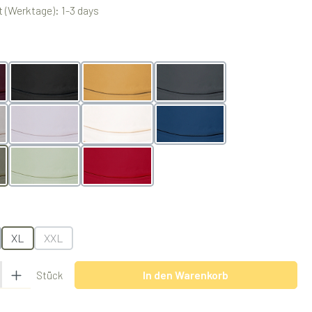
 (Werktage): 1-3 days
swählen
Black
Butterscotch
Grey
Grey
Lilac
Natur
Ocean
Pistachio
Rubyred
swählen
XL
XXL
(Diese Option ist zurzeit nicht verfügbar.)
 Gib den gewünschten Wert ein oder benutze die Schaltflächen um die Anzah
In den Warenkorb
Stück