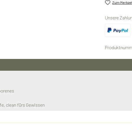
Zum Merkzet
Unsere Zahlu
Benutzerdefini
Produktnumm
eborenes
Me, clean fürs Gewissen