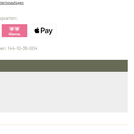
tel hinzufügen
ngsarten:
ertes Bild 1
Benutzerdefiniertes Bild 2
Benutzerdefiniertes Bild 3
er:
144-10-36-004