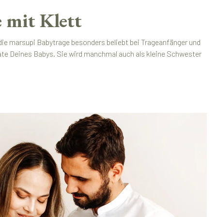
 mit Klett
 die marsupi Babytrage besonders beliebt bei Trageanfänger und
nate Deines Babys. Sie wird manchmal auch als kleine Schwester