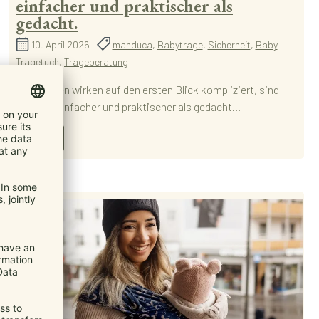
einfacher und praktischer als
gedacht.
10. April 2026
manduca
,
Babytrage
,
Sicherheit
,
Baby
Tragetuch
,
Trageberatung
Babytragen wirken auf den ersten Blick kompliziert, sind
aber oft einfacher und praktischer als gedacht...
Mehr...