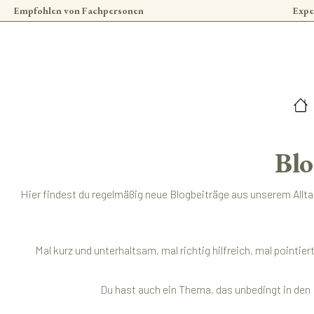
Empfohlen von Fachpersonen
Expe
 Hauptinhalt springen
Zur Suche springen
Zur Hauptnavigation springen
Blo
Hier findest du regelmäßig neue Blogbeiträge aus unserem Allt
Mal kurz und unterhaltsam, mal richtig hilfreich, mal pointi
Du hast auch ein Thema, das unbedingt in den 