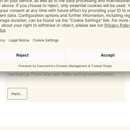
Babytrage für Neugeborene
20. März 2026
manduca
,
Babytrage
,
Sicherheit
,
Neugeborene
Eine Babytrage für Neugeborene schenkt Nähe, Sicherheit
und Geborgenheit – und erleichtert deinen Alltag. Erfahre,
warum die manduca M-Position, zertifizierte Sicherheit und
nachhaltige Materialien dein Baby optimal unterstützen.
Mehr...