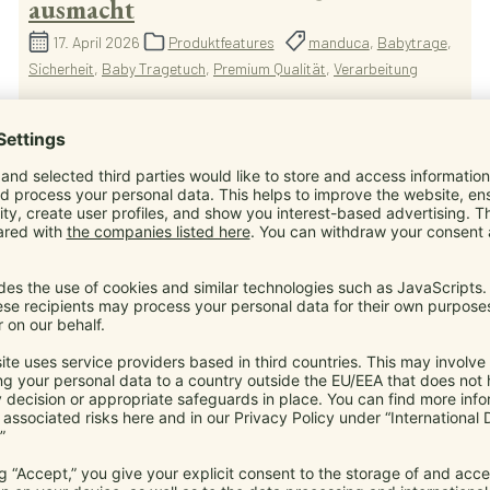
ausmacht
17. April 2026
Produktfeatures
manduca
,
Babytrage
,
Sicherheit
,
Baby Tragetuch
,
Premium Qualität
,
Verarbeitung
Premium Qualität & Verarbeitung für dein Baby: Erfahre,
was manduca Tragen besonders macht
Mehr...