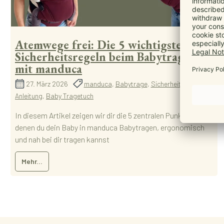
Atemwege frei: Die 5 wichtigsten
Sicherheitsregeln beim Babytragen
mit manduca
27. März 2026
manduca
,
Babytrage
,
Sicherheit
,
Blog
,
Anleitung
,
Baby Tragetuch
In diesem Artikel zeigen wir dir die 5 zentralen Punkte, mit
denen du dein Baby in manduca Babytragen, ergonomisch
und nah bei dir tragen kannst
Mehr...