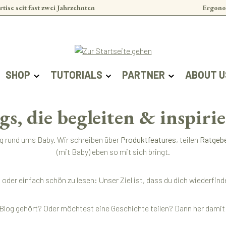
rtise seit fast zwei Jahrzehnten
Ergono
SHOP
TUTORIALS
PARTNER
ABOUT U
gs, die begleiten & inspiri
ag rund ums Baby. Wir schreiben über
Produktfeatures
, teilen
Ratgeb
(mit Baby) eben so mit sich bringt.
ert oder einfach schön zu lesen: Unser Ziel ist, dass du dich wieder
Blog gehört? Oder möchtest eine Geschichte teilen? Dann her damit –