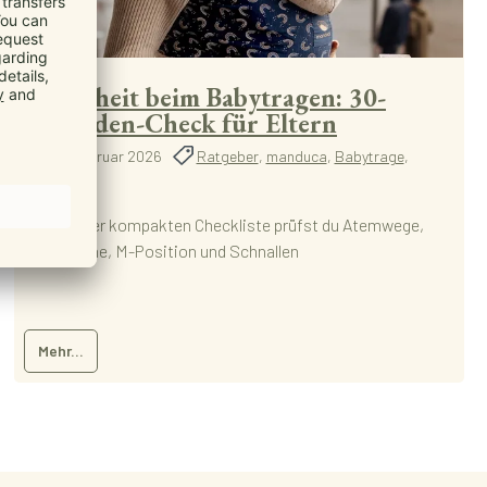
Sicherheit beim Babytragen: 30-
Sekunden-Check für Eltern
25. Februar 2026
Ratgeber
,
manduca
,
Babytrage
,
Sicherheit
Mit unserer kompakten Checkliste prüfst du Atemwege,
Kuss-Höhe, M-Position und Schnallen
Mehr...