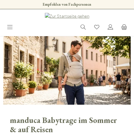
Empfohlen von Fachpersonen
Zum Hauptinhalt springen
manduca Babytrage im Sommer
& auf Reisen