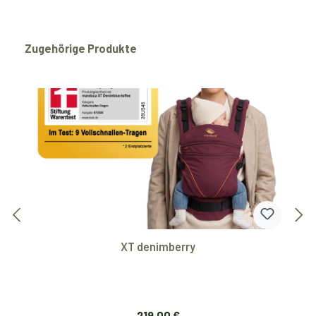
Produktgalerie überspringen
Zugehörige Produkte
XT denimberry
Regulärer Preis:
219,00 €