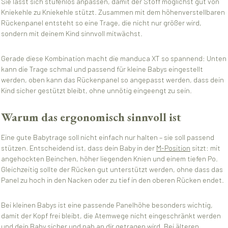
Sie lässt sich stufenlos anpassen, damit der Stoff möglichst gut von
Kniekehle zu Kniekehle stützt. Zusammen mit dem höhenverstellbaren
Rückenpanel entsteht so eine Trage, die nicht nur größer wird,
sondern mit deinem Kind sinnvoll mitwächst.
Gerade diese Kombination macht die manduca XT so spannend: Unten
kann die Trage schmal und passend für kleine Babys eingestellt
werden, oben kann das Rückenpanel so angepasst werden, dass dein
Kind sicher gestützt bleibt, ohne unnötig eingeengt zu sein.
Warum das ergonomisch sinnvoll ist
Eine gute Babytrage soll nicht einfach nur halten – sie soll passend
stützen. Entscheidend ist, dass dein Baby in der
M-Position
sitzt: mit
angehockten Beinchen, höher liegenden Knien und einem tiefen Po.
Gleichzeitig sollte der Rücken gut unterstützt werden, ohne dass das
Panel zu hoch in den Nacken oder zu tief in den oberen Rücken endet.
Bei kleinen Babys ist eine passende Panelhöhe besonders wichtig,
damit der Kopf frei bleibt, die Atemwege nicht eingeschränkt werden
und dein Baby sicher und nah an dir getragen wird. Bei älteren,