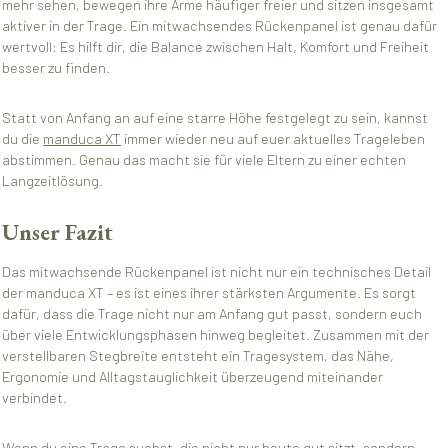
mehr sehen, bewegen ihre Arme häufiger freier und sitzen insgesamt
aktiver in der Trage. Ein mitwachsendes Rückenpanel ist genau dafür
wertvoll: Es hilft dir, die Balance zwischen Halt, Komfort und Freiheit
besser zu finden.
Statt von Anfang an auf eine starre Höhe festgelegt zu sein, kannst
du die
manduca XT
immer wieder neu auf euer aktuelles Trageleben
abstimmen. Genau das macht sie für viele Eltern zu einer echten
Langzeitlösung.
Unser Fazit
Das mitwachsende Rückenpanel ist nicht nur ein technisches Detail
der manduca XT – es ist eines ihrer stärksten Argumente. Es sorgt
dafür, dass die Trage nicht nur am Anfang gut passt, sondern euch
über viele Entwicklungsphasen hinweg begleitet. Zusammen mit der
verstellbaren Stegbreite entsteht ein Tragesystem, das Nähe,
Ergonomie und Alltagstauglichkeit überzeugend miteinander
verbindet.
Wenn du eine Trage suchst, die nicht nur heute gut sitzt, sondern