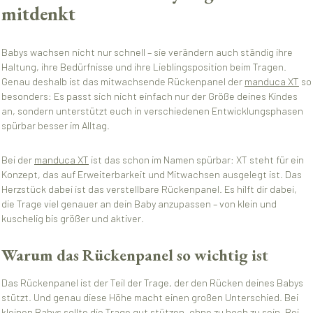
mitdenkt
Babys wachsen nicht nur schnell – sie verändern auch ständig ihre
Haltung, ihre Bedürfnisse und ihre Lieblingsposition beim Tragen.
Genau deshalb ist das mitwachsende Rückenpanel der
manduca XT
so
besonders: Es passt sich nicht einfach nur der Größe deines Kindes
an, sondern unterstützt euch in verschiedenen Entwicklungsphasen
spürbar besser im Alltag.
Bei der
manduca XT
ist das schon im Namen spürbar: XT steht für ein
Konzept, das auf Erweiterbarkeit und Mitwachsen ausgelegt ist.
Das
Herzstück dabei ist das verstellbare Rückenpanel.
Es hilft dir dabei,
die Trage viel genauer an dein Baby anzupassen – von klein und
kuschelig bis größer und aktiver.
Warum das Rückenpanel so wichtig ist
Das Rückenpanel ist der Teil der Trage, der den Rücken deines Babys
stützt. Und genau diese Höhe macht einen großen Unterschied. Bei
kleinen Babys sollte die Trage gut stützen, ohne zu hoch zu sein. Bei