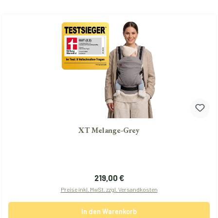
XT Melange-Grey
Regulärer Preis:
219,00 €
Preise inkl. MwSt. zzgl. Versandkosten
In den Warenkorb