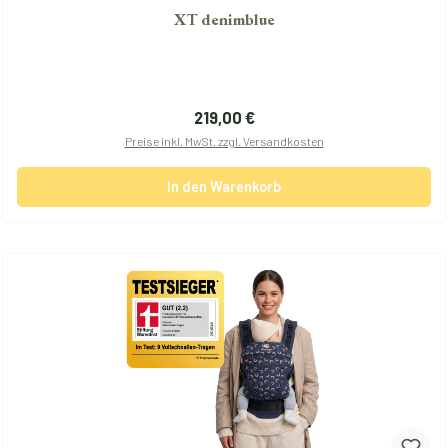
XT denimblue
Regulärer Preis:
219,00 €
Preise inkl. MwSt. zzgl. Versandkosten
In den Warenkorb