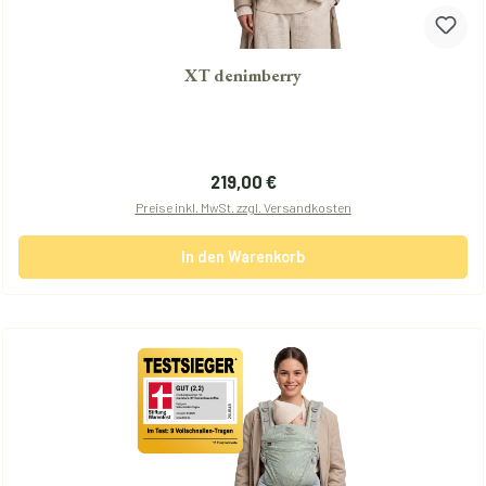
XT denimberry
Regulärer Preis:
219,00 €
Preise inkl. MwSt. zzgl. Versandkosten
In den Warenkorb