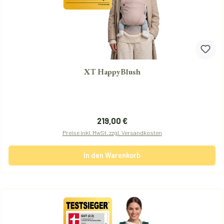
XT HappyBlush
Regulärer Preis:
219,00 €
Preise inkl. MwSt. zzgl. Versandkosten
In den Warenkorb