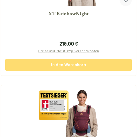
XT RainbowNight
Regulärer Preis:
219,00 €
Preise inkl. MwSt. zzgl. Versandkosten
In den Warenkorb