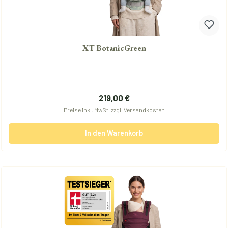
XT BotanicGreen
Regulärer Preis:
219,00 €
Preise inkl. MwSt. zzgl. Versandkosten
In den Warenkorb