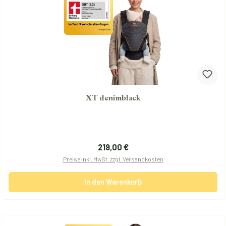
XT denimblack
Regulärer Preis:
219,00 €
Preise inkl. MwSt. zzgl. Versandkosten
In den Warenkorb