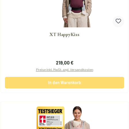
XT HappyKiss
Regulärer Preis:
219,00 €
Preise inkl. MwSt. zzgl. Versandkosten
In den Warenkorb