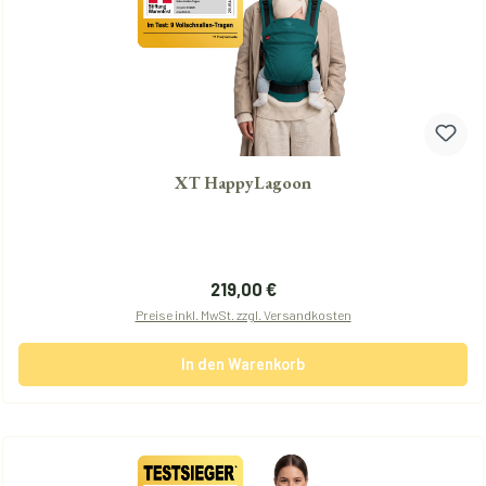
XT HappyLagoon
Regulärer Preis:
219,00 €
Preise inkl. MwSt. zzgl. Versandkosten
In den Warenkorb