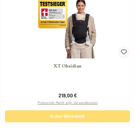
XT Obsidian
Regulärer Preis:
219,00 €
Preise inkl. MwSt. zzgl. Versandkosten
In den Warenkorb