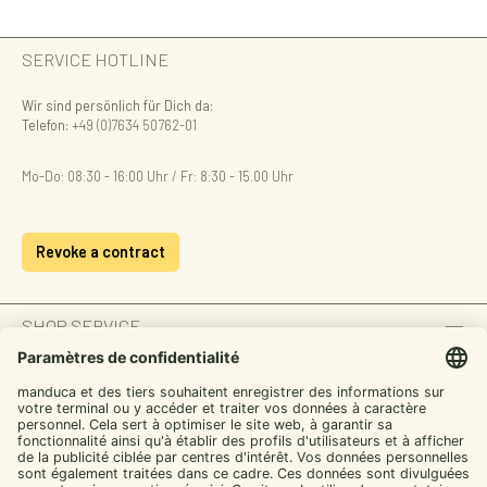
SERVICE HOTLINE
Wir sind persönlich für Dich da:
Telefon:
+49 (0)7634 50762-01
Mo-Do: 08:30 - 16:00 Uhr / Fr: 8:30 - 15.00 Uhr
Revoke a contract
SHOP SERVICE
INFORMATION
ZAHLUNGSARTEN
Von manduca,
SICHER EINKAUFEN
für dich