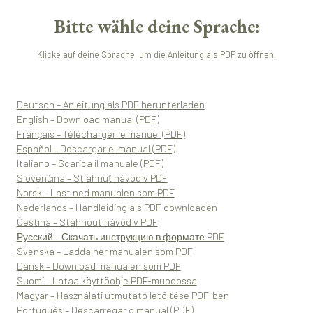
Bitte wähle deine Sprache:
Klicke auf deine Sprache, um die Anleitung als PDF zu öffnen.
Deutsch – Anleitung als PDF herunterladen
English – Download manual (PDF)
Français – Télécharger le manuel (PDF)
Español – Descargar el manual (PDF)
Italiano – Scarica il manuale (PDF)
Slovenčina – Stiahnuť návod v PDF
Norsk – Last ned manualen som PDF
Nederlands – Handleiding als PDF downloaden
Čeština – Stáhnout návod v PDF
Русский – Скачать инструкцию в формате PDF
Svenska – Ladda ner manualen som PDF
Dansk – Download manualen som PDF
Suomi – Lataa käyttöohje PDF-muodossa
Magyar – Használati útmutató letöltése PDF-ben
Português – Descarregar o manual (PDF)