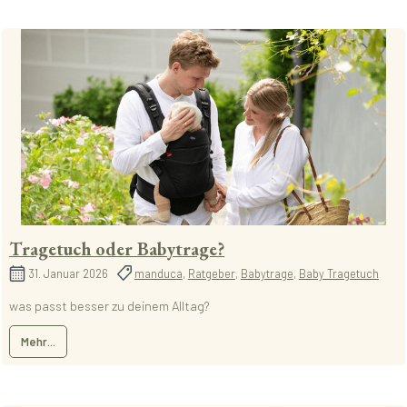
Tragetuch oder Babytrage?
31. Januar 2026
manduca
,
Ratgeber
,
Babytrage
,
Baby Tragetuch
was passt besser zu deinem Alltag?
Mehr...