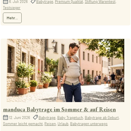
6. Juli 2026
Babytrage
,
Premium Qualität
,
Stiftung Warentest
,
Testsieger
Mehr...
manduca Babytrage im Sommer & auf Reisen
12. Juni 2026
Babytrage
,
Baby Tragetuch
,
Babytrage ab Geburt
,
Sommer leicht gemacht
,
Reisen
,
Urlaub
,
Babytragen unterwegs