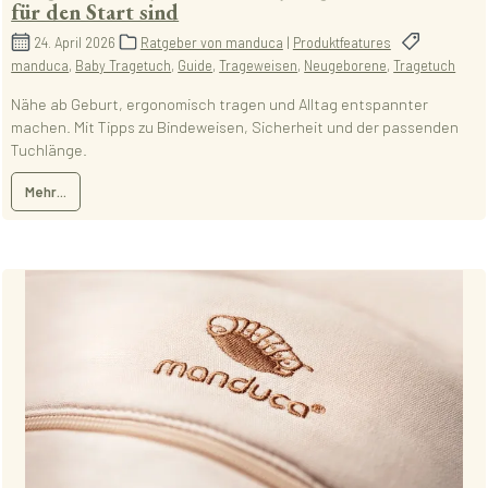
für den Start sind
24. April 2026
Ratgeber von manduca
|
Produktfeatures
manduca
,
Baby Tragetuch
,
Guide
,
Trageweisen
,
Neugeborene
,
Tragetuch
Nähe ab Geburt, ergonomisch tragen und Alltag entspannter
machen. Mit Tipps zu Bindeweisen, Sicherheit und der passenden
Tuchlänge.
Mehr...