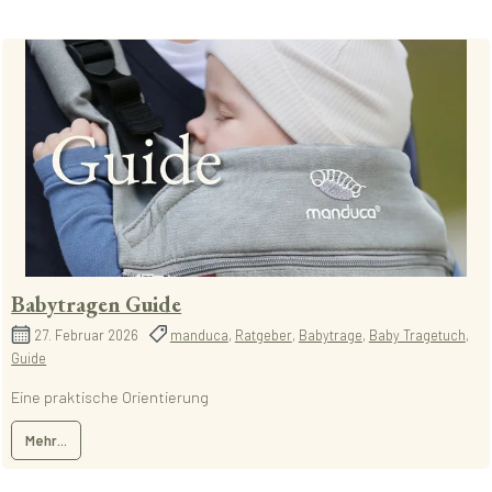
Babytragen Guide
27. Februar 2026
manduca
,
Ratgeber
,
Babytrage
,
Baby Tragetuch
,
Guide
Eine praktische Orientierung
Mehr...