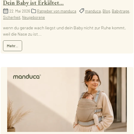
Dein Baby ist Erkältet...
22. Mai 2026
Ratgeber von manduca
manduca
,
Blog
,
Babytrage
,
Sicherheit
,
Neugeborene
wenn du gerade wach liegst und dein Baby nicht zur Ruhe kommt,
weil die Nase zu ist...
Mehr...