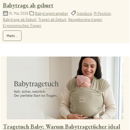
Babytrage ab geburt
15. Mai 2026
Babytragenratgeber
manduca
,
M-Position
,
Babytrage ab Geburt
,
Tragen ab Geburt
,
Neugeborene tragen
,
Ergonomisches Tragen
Mehr...
Tragetuch Baby: Warum Babytragetücher ideal