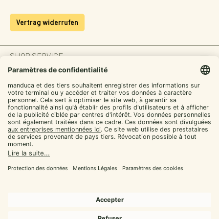
Vertrag widerrufen
SHOP SERVICE
INFORMATION
ZAHLUNGSARTEN
SICHER EINKAUFEN
UNSERE COMMUNITIES
Facebook
Instagram
YouTube
TikTok
LinkedIn
Alle Preise inkl. gesetzl. Mehrwertsteuer zzgl.
Versandkosten
und ggf.