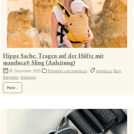
Hippe Sache: Tragen auf der Hüfte mit
manduca® Sling (Anleitung)
16. Dezember 2025
Ratgeber von manduca
manduca
,
Blog
,
Ratgeber
,
Anleitung
Mehr...