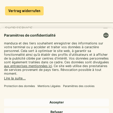
Vertrag widerrufen
SHOP SERVICE
INFORMATION
ZAHLUNGSARTEN
SICHER EINKAUFEN
UNSERE COMMUNITIES
Facebook
Instagram
YouTube
TikTok
LinkedIn
Alle Preise inkl. gesetzl. Mehrwertsteuer zzgl.
Versandkosten
und ggf.