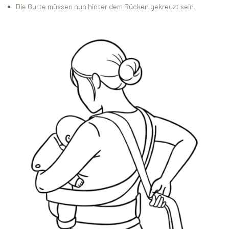
Die Gurte müssen nun hinter dem Rücken gekreuzt sein