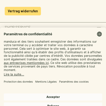
Vertrag widerrufen
SHOP SERVICE
INFORMATION
ZAHLUNGSARTEN
SICHER EINKAUFEN
UNSERE COMMUNITIES
Facebook
Instagram
YouTube
TikTok
LinkedIn
Alle Preise inkl. gesetzl. Mehrwertsteuer zzgl.
Versandkosten
und ggf.