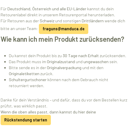
Für
Deutschland, Österreich und alle EU-Länder
kannst du dein
Retourenlabel direkt in unserem Retourenportal herunterladen.
Für Retouren aus der
Schweiz
und sonstigen
Drittländern
wende dich
bitte an unser Team:
fraguns@manduca.de
Wie kann ich mein Produkt zurücksenden?
Du kannst dein Produkt bis zu
30 Tage nach Erhalt
zurücksenden.
Das Produkt muss im
Originalzustand
und
ungewaschen
sein.
Bitte sende es in der
Originalverpackung
und mit den
Originaletiketten
zurück.
Schultergurtschoner
können nach dem Gebrauch nicht
retourniert werden.
Danke für dein Verständnis – und dafür, dass du vor dem Bestellen kurz
prüfst, was wirklich passt.
Wenn die oben alles passt, dann kannst du hier deine
Rückstendung starten