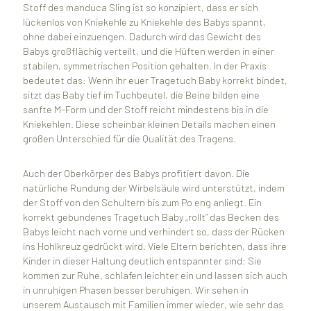
Stoff des manduca Sling ist so konzipiert, dass er sich
lückenlos von Kniekehle zu Kniekehle des Babys spannt,
ohne dabei einzuengen. Dadurch wird das Gewicht des
Babys großflächig verteilt, und die Hüften werden in einer
stabilen, symmetrischen Position gehalten. In der Praxis
bedeutet das: Wenn ihr euer Tragetuch Baby korrekt bindet,
sitzt das Baby tief im Tuchbeutel, die Beine bilden eine
sanfte M-Form und der Stoff reicht mindestens bis in die
Kniekehlen. Diese scheinbar kleinen Details machen einen
großen Unterschied für die Qualität des Tragens.
Auch der Oberkörper des Babys profitiert davon. Die
natürliche Rundung der Wirbelsäule wird unterstützt, indem
der Stoff von den Schultern bis zum Po eng anliegt. Ein
korrekt gebundenes Tragetuch Baby „rollt“ das Becken des
Babys leicht nach vorne und verhindert so, dass der Rücken
ins Hohlkreuz gedrückt wird. Viele Eltern berichten, dass ihre
Kinder in dieser Haltung deutlich entspannter sind: Sie
kommen zur Ruhe, schlafen leichter ein und lassen sich auch
in unruhigen Phasen besser beruhigen. Wir sehen in
unserem Austausch mit Familien immer wieder, wie sehr das