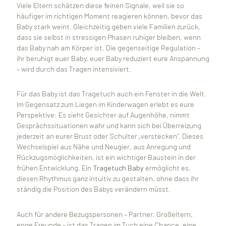
Viele Eltern schätzen diese feinen Signale, weil sie so
häufiger im richtigen Moment reagieren können, bevor das
Baby stark weint. Gleichzeitig geben viele Familien zurück,
dass sie selbst in stressigen Phasen ruhiger bleiben, wenn
das Baby nah am Körper ist. Die gegenseitige Regulation –
ihr beruhigt euer Baby, euer Baby reduziert eure Anspannung
– wird durch das Tragen intensiviert.
Für das Baby ist das Tragetuch auch ein Fenster in die Welt.
Im Gegensatz zum Liegen im Kinderwagen erlebt es eure
Perspektive: Es sieht Gesichter auf Augenhöhe, nimmt
Gesprächssituationen wahr und kann sich bei Überreizung
jederzeit an eurer Brust oder Schulter „verstecken“. Dieses
Wechselspiel aus Nähe und Neugier, aus Anregung und
Rückzugsmöglichkeiten, ist ein wichtiger Baustein in der
frühen Entwicklung. Ein
Tragetuch Baby
ermöglicht es,
diesen Rhythmus ganz intuitiv zu gestalten, ohne dass ihr
ständig die Position des Babys verändern müsst.
Auch für andere Bezugspersonen – Partner, Großeltern,
enge Freunde – ist das Tragen im Tuch eine Chance, eine