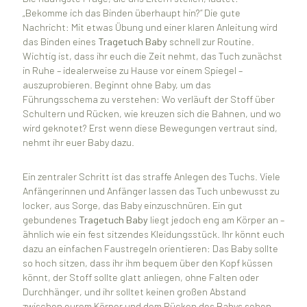
„Bekomme ich das Binden überhaupt hin?“ Die gute
Nachricht: Mit etwas Übung und einer klaren Anleitung wird
das Binden eines
Tragetuch Baby
schnell zur Routine.
Wichtig ist, dass ihr euch die Zeit nehmt, das Tuch zunächst
in Ruhe – idealerweise zu Hause vor einem Spiegel –
auszuprobieren. Beginnt ohne Baby, um das
Führungsschema zu verstehen: Wo verläuft der Stoff über
Schultern und Rücken, wie kreuzen sich die Bahnen, und wo
wird geknotet? Erst wenn diese Bewegungen vertraut sind,
nehmt ihr euer Baby dazu.
Ein zentraler Schritt ist das straffe Anlegen des Tuchs. Viele
Anfängerinnen und Anfänger lassen das Tuch unbewusst zu
locker, aus Sorge, das Baby einzuschnüren. Ein gut
gebundenes
Tragetuch Baby
liegt jedoch eng am Körper an –
ähnlich wie ein fest sitzendes Kleidungsstück. Ihr könnt euch
dazu an einfachen Faustregeln orientieren: Das Baby sollte
so hoch sitzen, dass ihr ihm bequem über den Kopf küssen
könnt, der Stoff sollte glatt anliegen, ohne Falten oder
Durchhänger, und ihr solltet keinen großen Abstand
zwischen eurem Körper und dem Rücken des Babys sehen.