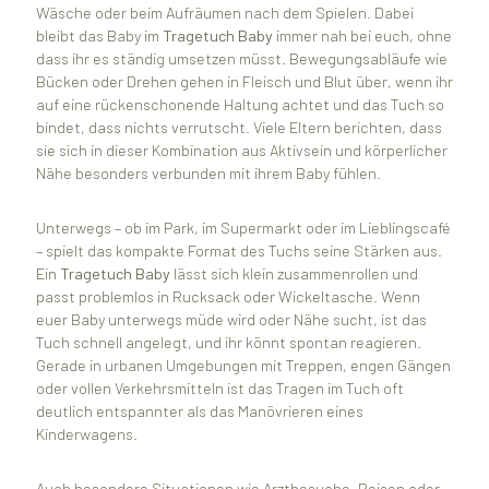
Wäsche oder beim Aufräumen nach dem Spielen. Dabei
bleibt das Baby im
Tragetuch Baby
immer nah bei euch, ohne
dass ihr es ständig umsetzen müsst. Bewegungsabläufe wie
Bücken oder Drehen gehen in Fleisch und Blut über, wenn ihr
auf eine rückenschonende Haltung achtet und das Tuch so
bindet, dass nichts verrutscht. Viele Eltern berichten, dass
sie sich in dieser Kombination aus Aktivsein und körperlicher
Nähe besonders verbunden mit ihrem Baby fühlen.
Unterwegs – ob im Park, im Supermarkt oder im Lieblingscafé
– spielt das kompakte Format des Tuchs seine Stärken aus.
Ein
Tragetuch Baby
lässt sich klein zusammenrollen und
passt problemlos in Rucksack oder Wickeltasche. Wenn
euer Baby unterwegs müde wird oder Nähe sucht, ist das
Tuch schnell angelegt, und ihr könnt spontan reagieren.
Gerade in urbanen Umgebungen mit Treppen, engen Gängen
oder vollen Verkehrsmitteln ist das Tragen im Tuch oft
deutlich entspannter als das Manövrieren eines
Kinderwagens.
Auch besondere Situationen wie Arztbesuche, Reisen oder