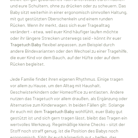
und eure Schultern, ohne zu drücken oder zu scheuern. Das
Baby sitzt weiterhin in einer ergonomisch sinnvollen Haltung,
mit gut gestützten Oberschenkeln und einem runden
Rücken. Wenn ihr merkt, dass sich euer Tragealltag
verändert – etwa, weil euer Kind häufiger laufen möchte
oder ihr längere Strecken unterwegs seid – könnt ihr euer
Tragetuch Baby
flexibel anpassen, zum Beispiel durch
andere Bindevarianten oder den Wechsel zu einer Tragehilfe,
die euer Kind vor dem Bauch, auf der Hüfte oder auf dem
Rücken begleitet.
Jede Familie findet ihren eigenen Rhythmus. Einige tragen
vor allem zu Hause, um den Alltag mit Haushalt,
Geschwisterkindern oder Homeoffice zu entlasten. Andere
nutzen das Tragetuch vor allem draußen, als Ergänzung oder
Alternative zum Kinderwagen. In beiden Fällen gilt: Solange
ihr euch mit dem
Tragetuch Baby
wohlfühlt, euer Baby gut
gestützt ist und sich gern tragen lässt, bleibt das Tragen ein
wertvolles Werkzeug. Regelmäßige kleine Checks – sitzt der
Stoff noch straff genug, ist die Position des Babys noch
ergonomisch, fühlt ihr euch körperlich gut – helfen, das