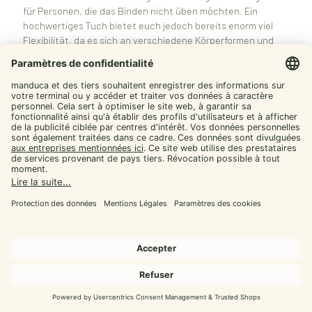
für Personen, die das Binden nicht üben möchten. Ein
hochwertiges Tuch bietet euch jedoch bereits enorm viel
Flexibilität, da es sich an verschiedene Körperformen und
Tragesituationen anpassen lässt. Wenn ihr mit dem Tuch gut
zurechtkommt und den Bindeprozess als Routine erlebt,
kann es für lange Zeit eure zentrale Lösung bleiben.
Fazit: Warum ein Tragetuch Baby
den Alltag spürbar verändert
Ein
Tragetuch Baby
verbindet Nähe, Ergonomie und
Alltagstauglichkeit auf eine Weise, die viele Familien als
echten Gamechanger erleben. Vom ersten Tag an begleitet
euch das Tuch durch lange Stillnächte, kurze Powernaps am
Tag, Spaziergänge in der Stadt und ruhige Stunden auf der
Couch. Euer Baby erlebt Geborgenheit in einer Haltung, die
die natürliche Hüft- und Rückenentwicklung unterstützt,
während ihr zugleich mobil bleibt und den Alltag aktiv
gestalten könnt. Die enge körperliche Verbindung stärkt
eure Bindung, erleichtert das Lesen von Signalen und kann