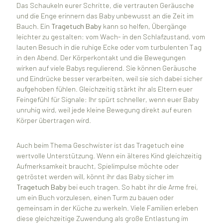
Das Schaukeln eurer Schritte, die vertrauten Geräusche
und die Enge erinnern das Baby unbewusst an die Zeit im
Bauch. Ein
Tragetuch Baby
kann so helfen, Übergänge
leichter zu gestalten: vom Wach- in den Schlafzustand, vom
lauten Besuch in die ruhige Ecke oder vom turbulenten Tag
in den Abend. Der Körperkontakt und die Bewegungen
wirken auf viele Babys regulierend. Sie können Geräusche
und Eindrücke besser verarbeiten, weil sie sich dabei sicher
aufgehoben fühlen. Gleichzeitig stärkt ihr als Eltern euer
Feingefühl für Signale: Ihr spürt schneller, wenn euer Baby
unruhig wird, weil jede kleine Bewegung direkt auf euren
Körper übertragen wird.
Auch beim Thema Geschwister ist das Tragetuch eine
wertvolle Unterstützung. Wenn ein älteres Kind gleichzeitig
Aufmerksamkeit braucht, Spielimpulse möchte oder
getröstet werden will, könnt ihr das Baby sicher im
Tragetuch Baby
bei euch tragen. So habt ihr die Arme frei,
um ein Buch vorzulesen, einen Turm zu bauen oder
gemeinsam in der Küche zu werkeln. Viele Familien erleben
diese gleichzeitige Zuwendung als große Entlastung im