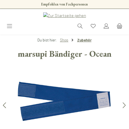
Empfohlen von Fachpersonen
Zum Hauptinhalt springen
Du bist hier:
Shop
Zubehör
marsupi Bändiger - Ocean
Bildergalerie überspringen