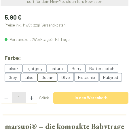
soft für dein Mini-Me, clean fürs Gewissen
Regulärer Preis:
5,90 €
Preise inkl. MwSt. zzgl. Versandkosten
Versandzeit (Werktage): 1-3 Tage
auswählen
Farbe:
black
lightgrey
natural
Berry
Butterscotch
Grey
Lilac
Ocean
Olive
Pistachio
Rubyred
Produkt Anzahl: Gib den gewünschten Wert ein oder benutze die Schaltflächen u
Stück
In den Warenkorb
marsupi® – die kompakte Babytrage