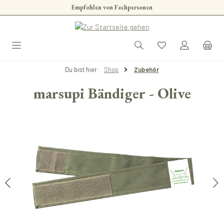
Empfohlen von Fachpersonen
Zum Hauptinhalt springen
Du bist hier:
Shop
Zubehör
marsupi Bändiger - Olive
Bildergalerie überspringen