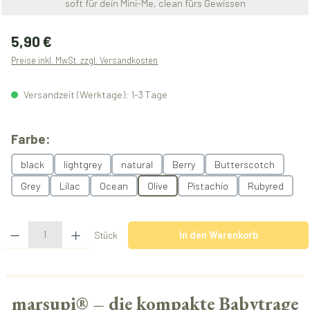
soft für dein Mini-Me, clean fürs Gewissen
Regulärer Preis:
5,90 €
Preise inkl. MwSt. zzgl. Versandkosten
Versandzeit (Werktage): 1-3 Tage
auswählen
Farbe:
black
lightgrey
natural
Berry
Butterscotch
Grey
Lilac
Ocean
Olive
Pistachio
Rubyred
Produkt Anzahl: Gib den gewünschten Wert ein oder benutze die Schaltflächen u
Stück
In den Warenkorb
marsupi® – die kompakte Babytrage