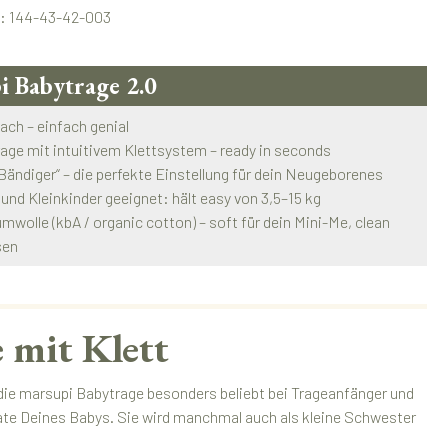
.:
144-43-42-003
i Babytrage 2.0
fach – einfach genial
rage mit intuitivem Klettsystem – ready in seconds
 „Bändiger“ – die perfekte Einstellung für dein Neugeborenes
 und Kleinkinder geeignet: hält easy von 3,5–15 kg
mwolle (kbA / organic cotton) – soft für dein Mini-Me, clean
sen
 mit Klett
 die marsupi Babytrage besonders beliebt bei Trageanfänger und
nate Deines Babys. Sie wird manchmal auch als kleine Schwester