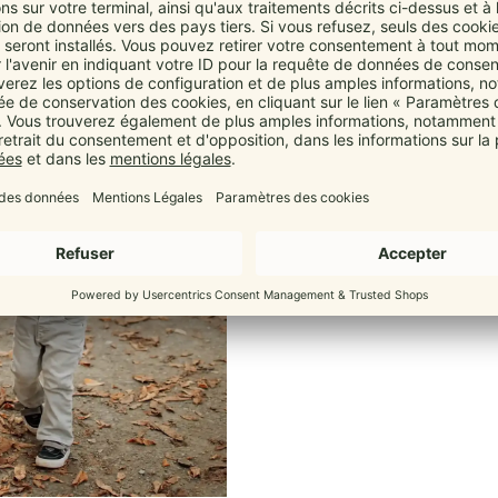
Ergon
Passt sich s
Wie alle Marsupis hat die B
Spreiz-Haltung deines Babys. D
auf Neugeborene einstellen
alltagstauglich 