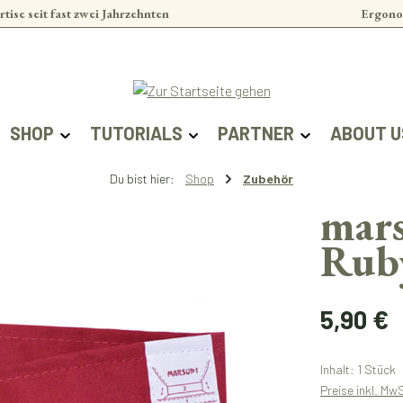
rtise seit fast zwei Jahrzehnten
Ergono
SHOP
TUTORIALS
PARTNER
ABOUT U
Du bist hier:
Shop
Zubehör
mars
Rub
Regulärer Prei
5,90 €
Inhalt:
1 Stück
Preise inkl. Mw