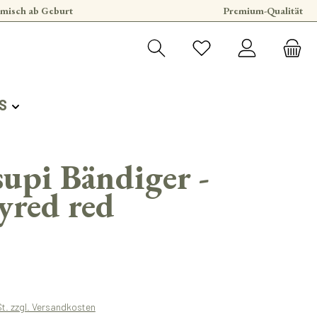
misch ab Geburt
Premium-Qualität
S
upi Bändiger -
yred red
s:
St. zzgl. Versandkosten