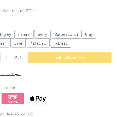
 (Werktage): 1-3 Tage
swählen
ghtgrey
natural
Berry
Butterscotch
Grey
ean
Olive
Pistachio
Rubyred
 Gib den gewünschten Wert ein oder benutze die Schaltflächen um die Anzah
Stück
In den Warenkorb
tel hinzufügen
ngsarten:
ertes Bild 1
Benutzerdefiniertes Bild 2
Benutzerdefiniertes Bild 3
er:
144-43-42-003