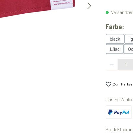
Versandzeit
au
Farbe:
black
li
Lilac
Oc
Produkt Anzahl:
Zum Merkzet
Unsere Zahlu
Benutzerdefini
Produktnumm