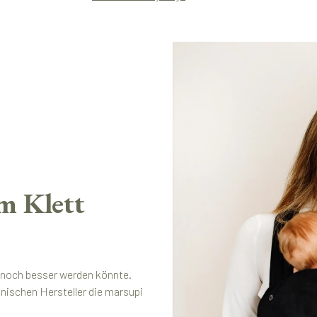
m Klett
t noch besser werden könnte.
ischen Hersteller die marsupi