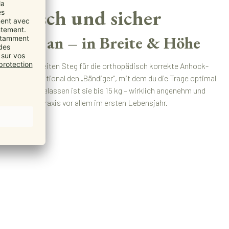
omisch und sicher
tufenlos an – in Breite & Höhe
reeze einen breiten Steg für die orthopädisch korrekte Anhock-
azu gibt’s optional den „Bändiger“, mit dem du die Trage optimal
 kannst. Zugelassen ist sie bis 15 kg – wirklich angenehm und
ist sie in der Praxis vor allem im ersten Lebensjahr.