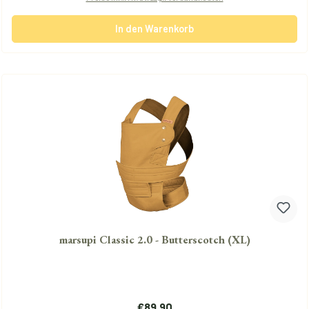
In den Warenkorb
marsupi Classic 2.0 - Butterscotch (XL)
Regulärer Preis:
€89.90