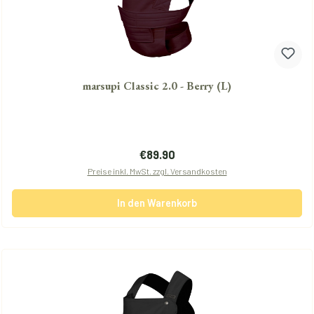
marsupi Classic 2.0 - Berry (L)
Regulärer Preis:
€89.90
Preise inkl. MwSt. zzgl. Versandkosten
In den Warenkorb