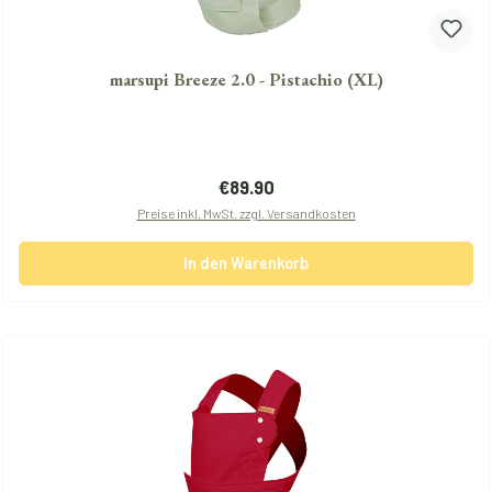
marsupi Breeze 2.0 - Pistachio (XL)
Regulärer Preis:
€89.90
Preise inkl. MwSt. zzgl. Versandkosten
In den Warenkorb