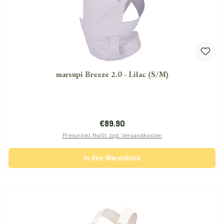
marsupi Breeze 2.0 - Lilac (S/M)
Regulärer Preis:
€89.90
Preise inkl. MwSt. zzgl. Versandkosten
In den Warenkorb