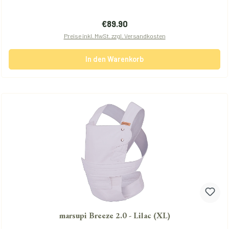
Regulärer Preis:
€89.90
Preise inkl. MwSt. zzgl. Versandkosten
In den Warenkorb
marsupi Breeze 2.0 - Lilac (XL)