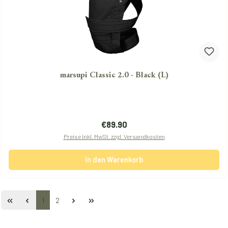
marsupi Classic 2.0 - Black (L)
Regulärer Preis:
€89.90
Preise inkl. MwSt. zzgl. Versandkosten
In den Warenkorb
Seite
Seite
1
2