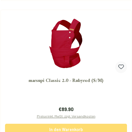
marsupi Classic 2.0 - Rubyred (S/M)
Regulärer Preis:
€89.90
Preise inkl. MwSt. zzgl. Versandkosten
In den Warenkorb