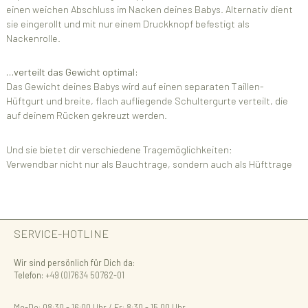
einen weichen Abschluss im Nacken deines Babys. Alternativ dient
sie eingerollt und mit nur einem Druckknopf befestigt als
Nackenrolle.
…verteilt das Gewicht optimal:
Das Gewicht deines Babys wird auf einen separaten Taillen-
Hüftgurt und breite, flach aufliegende Schultergurte verteilt, die
auf deinem Rücken gekreuzt werden.
Und sie bietet dir verschiedene Tragemöglichkeiten:
Verwendbar nicht nur als Bauchtrage, sondern auch als Hüfttrage
SERVICE-HOTLINE
Wir sind persönlich für Dich da:
Telefon:
+49 (0)7634 50762-01
Mo-Do: 08:30 - 16:00 Uhr / Fr: 8:30 - 15.00 Uhr