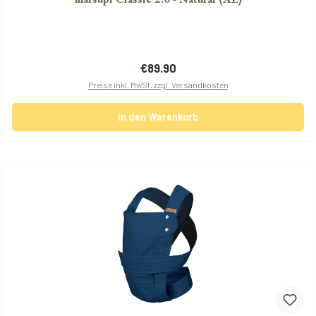
Regulärer Preis:
€89.90
Preise inkl. MwSt. zzgl. Versandkosten
In den Warenkorb