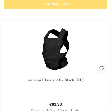
In den Warenkorb
marsupi Classic 2.0 - Black (XL)
Regulärer Preis:
€89.90
Preise inkl. MwSt. zzgl. Versandkosten