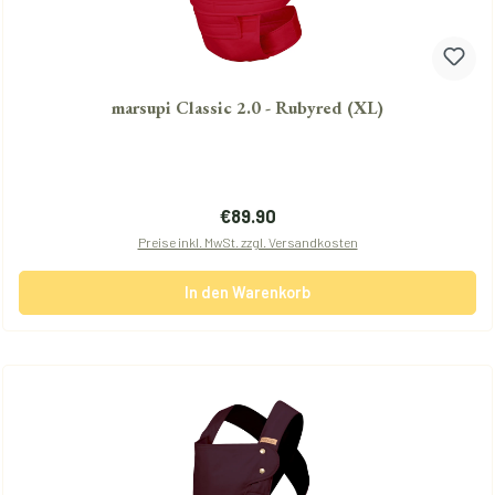
marsupi Classic 2.0 - Rubyred (XL)
Regulärer Preis:
€89.90
Preise inkl. MwSt. zzgl. Versandkosten
In den Warenkorb