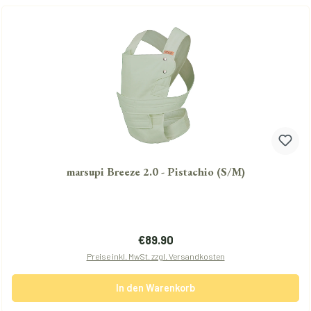
marsupi Breeze 2.0 - Pistachio (S/M)
Regulärer Preis:
€89.90
Preise inkl. MwSt. zzgl. Versandkosten
In den Warenkorb