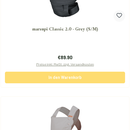
marsupi Classic 2.0 - Grey (S/M)
Regulärer Preis:
€89.90
Preise inkl. MwSt. zzgl. Versandkosten
In den Warenkorb