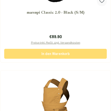
marsupi Classic 2.0 - Black (S/M)
Regulärer Preis:
€89.90
Preise inkl. MwSt. zzgl. Versandkosten
In den Warenkorb