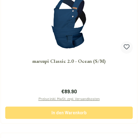
marsupi Classic 2.0 - Ocean (S/M)
Regulärer Preis:
€89.90
Preise inkl. MwSt. zzgl. Versandkosten
In den Warenkorb