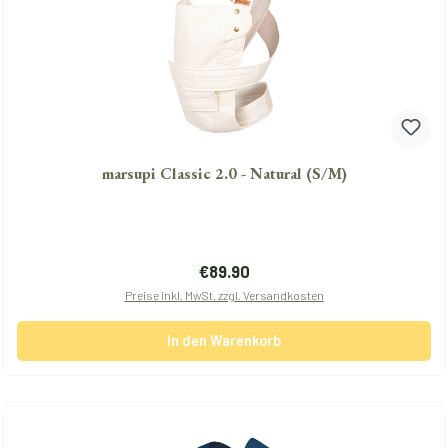
marsupi Classic 2.0 - Natural (S/M)
Regulärer Preis:
€89.90
Preise inkl. MwSt. zzgl. Versandkosten
In den Warenkorb