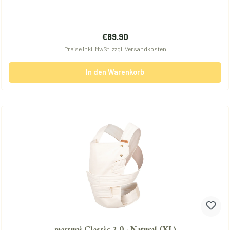
Regulärer Preis:
€89.90
Preise inkl. MwSt. zzgl. Versandkosten
In den Warenkorb
marsupi Classic 2.0 - Natural (XL)