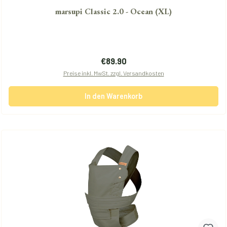
marsupi Classic 2.0 - Ocean (XL)
Regulärer Preis:
€89.90
Preise inkl. MwSt. zzgl. Versandkosten
In den Warenkorb