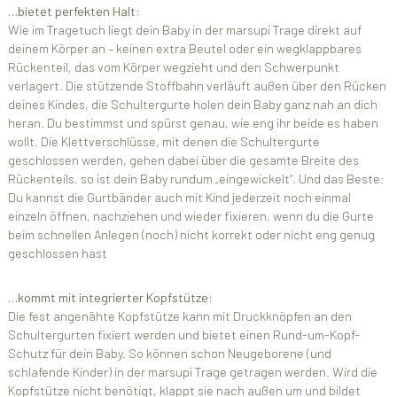
…bietet perfekten Halt:
Wie im Tragetuch liegt dein Baby in der marsupi Trage direkt auf
deinem Körper an – keinen extra Beutel oder ein wegklappbares
Rückenteil, das vom Körper wegzieht und den Schwerpunkt
verlagert. Die stützende Stoffbahn verläuft außen über den Rücken
deines Kindes, die Schultergurte holen dein Baby ganz nah an dich
heran. Du bestimmst und spürst genau, wie eng ihr beide es haben
wollt. Die Klettverschlüsse, mit denen die Schultergurte
geschlossen werden, gehen dabei über die gesamte Breite des
Rückenteils, so ist dein Baby rundum „eingewickelt“. Und das Beste:
Du kannst die Gurtbänder auch mit Kind jederzeit noch einmal
einzeln öffnen, nachziehen und wieder fixieren, wenn du die Gurte
beim schnellen Anlegen (noch) nicht korrekt oder nicht eng genug
geschlossen hast
…kommt mit integrierter Kopfstütze:
Die fest angenähte Kopfstütze kann mit Druckknöpfen an den
Schultergurten fixiert werden und bietet einen Rund-um-Kopf-
Schutz für dein Baby. So können schon Neugeborene (und
schlafende Kinder) in der marsupi Trage getragen werden. Wird die
Kopfstütze nicht benötigt, klappt sie nach außen um und bildet