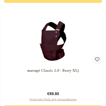
marsupi Classic 2.0 - Berry XL)
Regulärer Preis:
€89.90
Preise inkl. MwSt. zzgl. Versandkosten