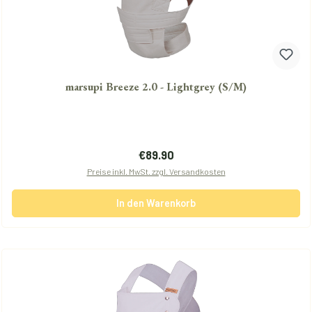
marsupi Breeze 2.0 - Lightgrey (S/M)
Regulärer Preis:
€89.90
Preise inkl. MwSt. zzgl. Versandkosten
In den Warenkorb