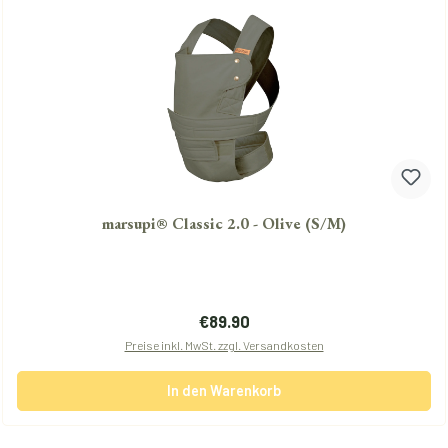
marsupi® Classic 2.0 - Olive (S/M)
Regulärer Preis:
€89.90
Preise inkl. MwSt. zzgl. Versandkosten
In den Warenkorb