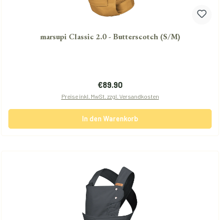
marsupi Classic 2.0 - Butterscotch (S/M)
Regulärer Preis:
€89.90
Preise inkl. MwSt. zzgl. Versandkosten
In den Warenkorb