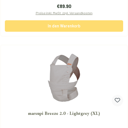
Regulärer Preis:
€89.90
Preise inkl. MwSt. zzgl. Versandkosten
In den Warenkorb
marsupi Breeze 2.0 - Lightgrey (XL)