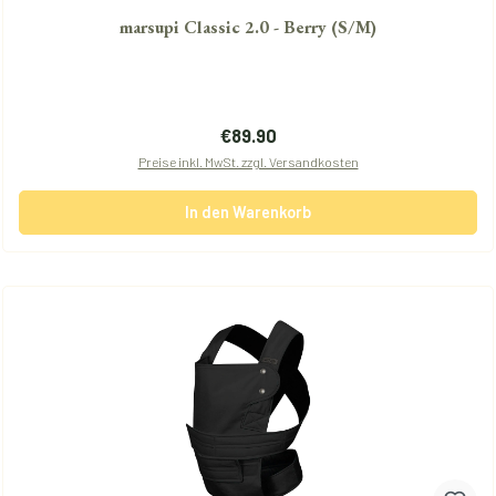
marsupi Classic 2.0 - Berry (S/M)
Regulärer Preis:
€89.90
Preise inkl. MwSt. zzgl. Versandkosten
In den Warenkorb