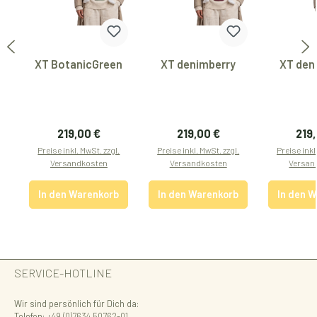
XT BotanicGreen
XT denimberry
XT den
Regulärer Preis:
Regulärer Preis:
Regu
219,00 €
219,00 €
219
Preise inkl. MwSt. zzgl.
Preise inkl. MwSt. zzgl.
Preise inkl
Versandkosten
Versandkosten
Versan
In den Warenkorb
In den Warenkorb
In den 
SERVICE-HOTLINE
Wir sind persönlich für Dich da:
Telefon:
+49 (0)7634 50762-01