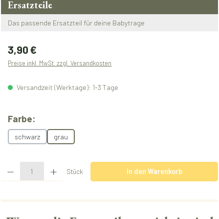
Ersatzteile
Das passende Ersatzteil für deine Babytrage
Regulärer Preis:
3,90 €
Preise inkl. MwSt. zzgl. Versandkosten
Versandzeit (Werktage): 1-3 Tage
auswählen
Farbe:
schwarz
grau
Produkt Anzahl: Gib den gewünschten Wert ein oder benutze die Schaltflächen u
Stück
In den Warenkorb