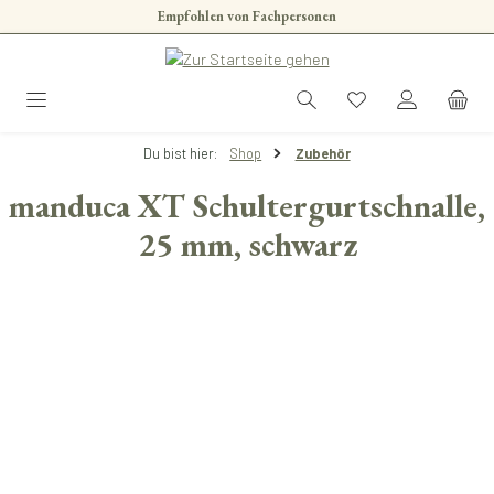
Empfohlen von Fachpersonen
Zum Hauptinhalt springen
Du bist hier:
Shop
Zubehör
manduca XT Schultergurtschnalle,
25 mm, schwarz
Bildergalerie überspringen