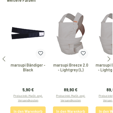
weitere Farben
marsupi Bändiger -
marsupi Breeze 2.0
marsupi 
Black
- Lightgrey (L)
- Lightg
Regulärer Preis:
Regulärer Preis:
Reg
5,90 €
89,90 €
89,
Preise inkl. MwSt. zzgl.
Preise inkl. MwSt. zzgl.
Preise inkl
Versandkosten
Versandkosten
Versan
In den Warenkorb
In den Warenkorb
In den 