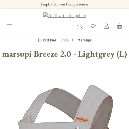
Empfohlen von Fachpersonen
Zum Hauptinhalt springen
Du bist hier:
Shop
Marsupi
marsupi Breeze 2.0 - Lightgrey (L)
Bildergalerie überspringen