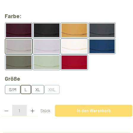
auswählen
Farbe:
Berry
Black
Butterscotch
Grey
Light Grey
Lilac
Natur
Ocean
Olive
Pistachio
Rubyred
auswählen
Größe
S/M
L
XL
XXL
(Diese Option ist zurzeit nicht verfügbar.)
Produkt Anzahl: Gib den gewünschten Wert ein oder benutze die Schaltflächen u
Stück
In den Warenkorb