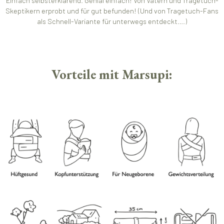
Einfach selbsterklärend. Genial einfach! Von Vätern und Tragetuch-
Skeptikern erprobt und für gut befunden! (Und von Tragetuch-Fans
als Schnell-Variante für unterwegs entdeckt….)
Vorteile mit Marsupi: