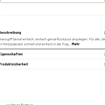
Beschreibung
marsupi® Genial einfach, einfach genial Ruckzuck anzulegen: Für alle, di
ihr Kind jederzeit schnell und einfach in die Trag…
Mehr
Eigenschaften
Produktsicherheit
Produktgalerie überspringen