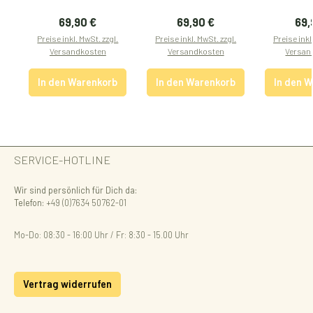
Regulärer Preis:
Regulärer Preis:
Reg
69,90 €
69,90 €
69,
Preise inkl. MwSt. zzgl.
Preise inkl. MwSt. zzgl.
Preise inkl
Versandkosten
Versandkosten
Versan
In den Warenkorb
In den Warenkorb
In den 
SERVICE-HOTLINE
Wir sind persönlich für Dich da:
Telefon:
+49 (0)7634 50762-01
Mo-Do: 08:30 - 16:00 Uhr / Fr: 8:30 - 15.00 Uhr
Vertrag widerrufen