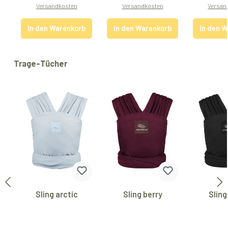
Versandkosten
Versandkosten
Versan
In den Warenkorb
In den Warenkorb
In den 
Produktgalerie überspringen
Trage-Tücher
Sling arctic
Sling berry
Sling