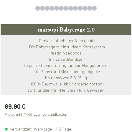
marsupi Babytrage 2.0
· Genial einfach – einfach genial
· Die Babytrage mit intuitivem Klettsystem
ready in seconds
· Inklusive „Bändiger“
die perfekte Einstellung für dein Neugeborenes
· Für Babys und Kleinkinder geeignet:
hält easy von 3,5–15 kg
· 100 % Baumwolle (kbA / organic cotton)
soft für dein Mini-Me, clean fürs Gewissen
Regulärer Preis:
89,90 €
Preise inkl. MwSt. zzgl. Versandkosten
Versandzeit (Werktage): 1-3 Tage