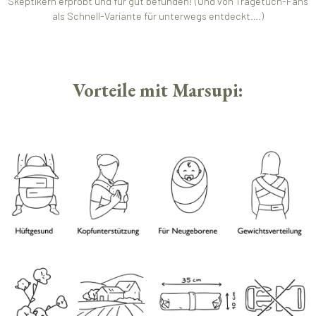
Skeptikern erprobt und für gut befunden! (Und von Tragetuch-Fans
als Schnell-Variante für unterwegs entdeckt….)
Vorteile mit Marsupi: