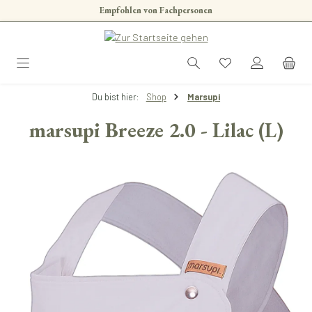
Empfohlen von Fachpersonen
Zum Hauptinhalt springen
Du bist hier:
Shop
Marsupi
marsupi Breeze 2.0 - Lilac (L)
Bildergalerie überspringen