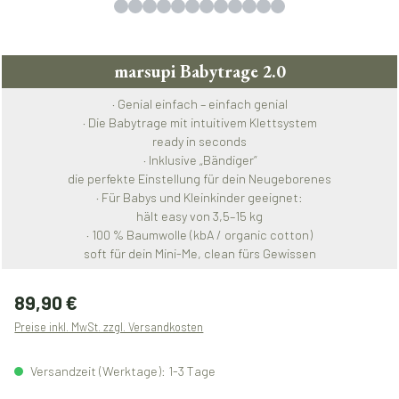
marsupi Babytrage 2.0
· Genial einfach – einfach genial
· Die Babytrage mit intuitivem Klettsystem
ready in seconds
· Inklusive „Bändiger“
die perfekte Einstellung für dein Neugeborenes
· Für Babys und Kleinkinder geeignet:
hält easy von 3,5–15 kg
· 100 % Baumwolle (kbA / organic cotton)
soft für dein Mini-Me, clean fürs Gewissen
Regulärer Preis:
89,90 €
Preise inkl. MwSt. zzgl. Versandkosten
Versandzeit (Werktage): 1-3 Tage