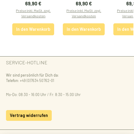
Regulärer Preis:
Regulärer Preis:
Reg
69,90 €
69,90 €
69,
Preise inkl. MwSt. zzgl.
Preise inkl. MwSt. zzgl.
Preise inkl
Versandkosten
Versandkosten
Versan
In den Warenkorb
In den Warenkorb
In den 
SERVICE-HOTLINE
Wir sind persönlich für Dich da:
Telefon:
+49 (0)7634 50762-01
Mo-Do: 08:30 - 16:00 Uhr / Fr: 8:30 - 15.00 Uhr
Vertrag widerrufen