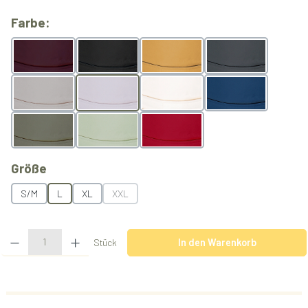
auswählen
Farbe:
Berry
Black
Butterscotch
Grey
Light Grey
Lilac
Natur
Ocean
Olive
Pistachio
Rubyred
auswählen
Größe
S/M
L
XL
XXL
(Diese Option ist zurzeit nicht verfügbar.)
Produkt Anzahl: Gib den gewünschten Wert ein oder benutze die Schaltflächen u
Stück
In den Warenkorb