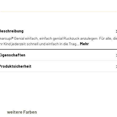
Beschreibung
marsupi® Genial einfach, einfach genial Ruckzuck anzulegen: Für alle, di
ihr Kind jederzeit schnell und einfach in die Trag…
Mehr
Eigenschaften
Produktsicherheit
Produktgalerie überspringen
weitere Farben