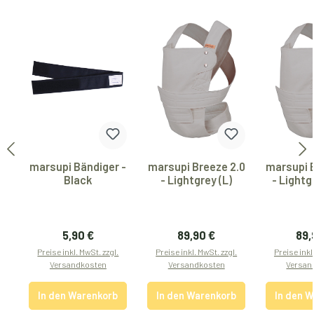
marsupi Bändiger -
marsupi Breeze 2.0
marsupi 
Black
- Lightgrey (L)
- Lightg
Regulärer Preis:
Regulärer Preis:
Reg
5,90 €
89,90 €
89,
Preise inkl. MwSt. zzgl.
Preise inkl. MwSt. zzgl.
Preise inkl
Versandkosten
Versandkosten
Versan
In den Warenkorb
In den Warenkorb
In den 