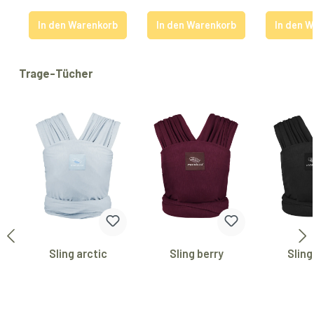
In den Warenkorb
In den Warenkorb
In den 
Produktgalerie überspringen
Trage-Tücher
Sling arctic
Sling berry
Sling