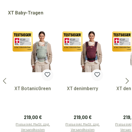
Produktgalerie überspringen
XT Baby-Tragen
XT BotanicGreen
XT denimberry
XT den
Regulärer Preis:
Regulärer Preis:
Regu
219,00 €
219,00 €
219
Preise inkl. MwSt. zzgl.
Preise inkl. MwSt. zzgl.
Preise inkl
Versandkosten
Versandkosten
Versan