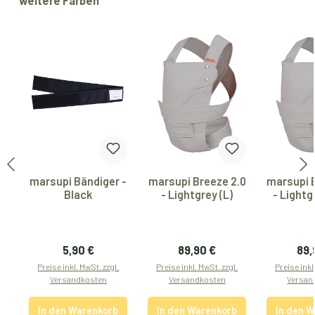
weitere Farben
marsupi Bändiger -
marsupi Breeze 2.0
marsupi 
Black
- Lightgrey (L)
- Lightg
Regulärer Preis:
Regulärer Preis:
Reg
5,90 €
89,90 €
89,
Preise inkl. MwSt. zzgl.
Preise inkl. MwSt. zzgl.
Preise inkl
Versandkosten
Versandkosten
Versan
In den Warenkorb
In den Warenkorb
In den 