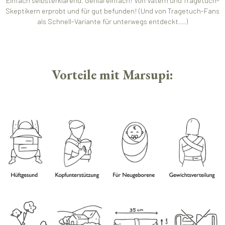
Einfach selbsterklärend. Genial einfach! Von Vätern und Tragetuch-
Skeptikern erprobt und für gut befunden! (Und von Tragetuch-Fans
als Schnell-Variante für unterwegs entdeckt….)
Vorteile mit Marsupi: