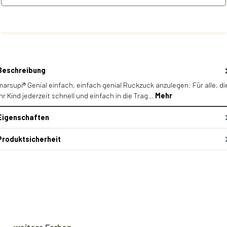
Beschreibung
marsupi® Genial einfach, einfach genial Ruckzuck anzulegen: Für alle, di
ihr Kind jederzeit schnell und einfach in die Trag…
Mehr
Eigenschaften
Produktsicherheit
Produktgalerie überspringen