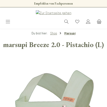
Empfohlen von Fachpersonen
Zum Hauptinhalt springen
Du bist hier:
Shop
Marsupi
marsupi Breeze 2.0 - Pistachio (L)
Bildergalerie überspringen