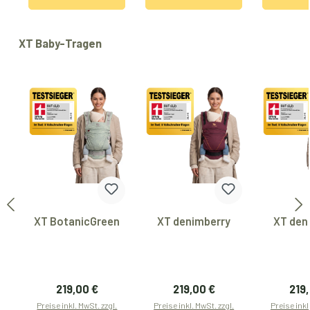
Produktgalerie überspringen
XT Baby-Tragen
XT BotanicGreen
XT denimberry
XT den
Regulärer Preis:
Regulärer Preis:
Regu
219,00 €
219,00 €
219
Preise inkl. MwSt. zzgl.
Preise inkl. MwSt. zzgl.
Preise inkl