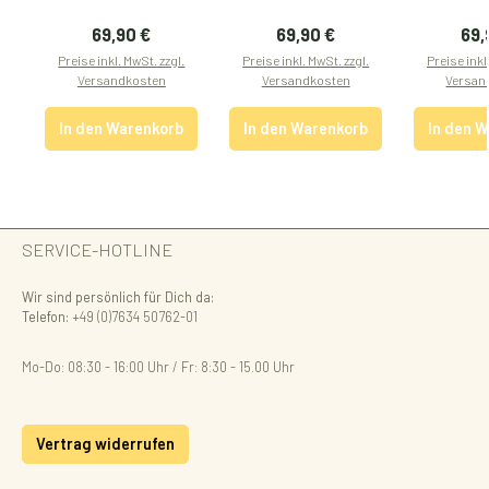
Regulärer Preis:
Regulärer Preis:
Reg
69,90 €
69,90 €
69,
Preise inkl. MwSt. zzgl.
Preise inkl. MwSt. zzgl.
Preise inkl
Versandkosten
Versandkosten
Versan
In den Warenkorb
In den Warenkorb
In den 
SERVICE-HOTLINE
Wir sind persönlich für Dich da:
Telefon:
+49 (0)7634 50762-01
Mo-Do: 08:30 - 16:00 Uhr / Fr: 8:30 - 15.00 Uhr
Vertrag widerrufen