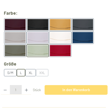
auswählen
Farbe:
Berry
Black
Butterscotch
Grey
Light Grey
Lilac
Natur
Ocean
Olive
Pistachio
Rubyred
auswählen
Größe
S/M
L
XL
XXL
(Diese Option ist zurzeit nicht verfügbar.)
Produkt Anzahl: Gib den gewünschten Wert ein oder benutze die Schaltflächen u
Stück
In den Warenkorb