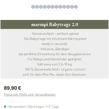
marsupi Babytrage 2.0
· Genial einfach – einfach genial
· Die Babytrage mit intuitivem Klettsystem
ready in seconds
· Inklusive „Bändiger“
die perfekte Einstellung für dein Neugeborenes
· Für Babys und Kleinkinder geeignet:
hält easy von 3,5–15 kg
· 100 % Baumwolle (kbA / organic cotton)
soft für dein Mini-Me, clean fürs Gewissen
Regulärer Preis:
89,90 €
Preise inkl. MwSt. zzgl. Versandkosten
Versandzeit (Werktage): 1-3 Tage