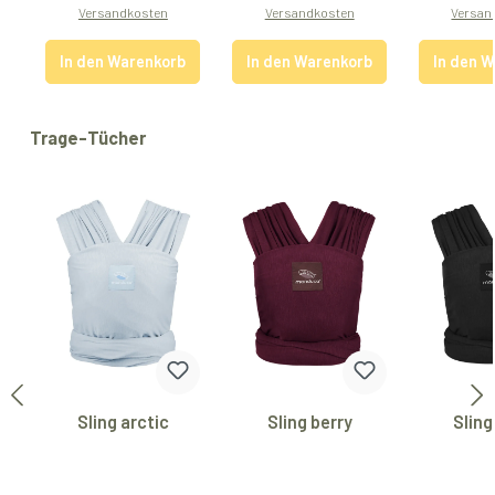
Versandkosten
Versandkosten
Versan
In den Warenkorb
In den Warenkorb
In den 
Produktgalerie überspringen
Trage-Tücher
Sling arctic
Sling berry
Sling