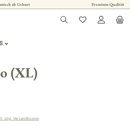
misch ab Geburt
Premium-Qualität
S
io (XL)
s:
St. zzgl. Versandkosten