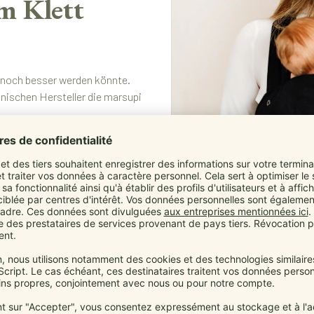
m Klett
t noch besser werden könnte.
ischen Hersteller die marsupi