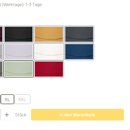
 (Werktage): 1-3 Tage
swählen
Black
Butterscotch
Grey
Grey
Lilac
Natur
Ocean
Pistachio
Rubyred
swählen
XL
XXL
(Diese Option ist zurzeit nicht verfügbar.)
 Gib den gewünschten Wert ein oder benutze die Schaltflächen um die Anzah
In den Warenkorb
Stück