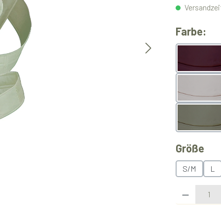
Versandzeit
au
Farbe:
Berry
Light 
Olive
au
Größe
S/M
L
Produkt Anzahl: