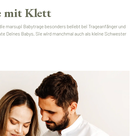
 mit Klett
 die marsupi Babytrage besonders beliebt bei Trageanfänger und
nate Deines Babys. Sie wird manchmal auch als kleine Schwester