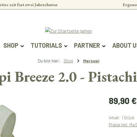
rtise seit fast zwei Jahrzehnten
Ergono
SHOP
TUTORIALS
PARTNER
ABOUT U
Du bist hier:
Shop
Marsupi
i Breeze 2.0 - Pistach
Regulärer Prei
89,90 €
Inhalt:
1 Stück
Preise inkl. Mw