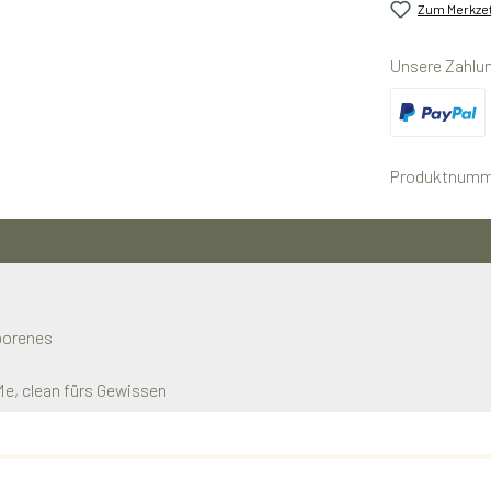
Zum Merkzet
Unsere Zahlu
Benutzerdefini
Produktnumm
eborenes
Me, clean fürs Gewissen