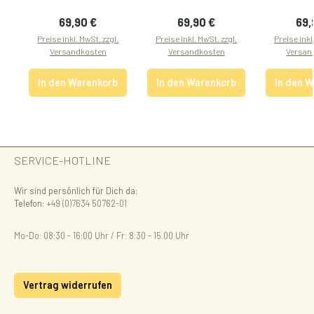
Regulärer Preis:
Regulärer Preis:
Reg
69,90 €
69,90 €
69,
Preise inkl. MwSt. zzgl.
Preise inkl. MwSt. zzgl.
Preise inkl
Versandkosten
Versandkosten
Versan
In den Warenkorb
In den Warenkorb
In den 
SERVICE-HOTLINE
Wir sind persönlich für Dich da:
Telefon:
+49 (0)7634 50762-01
Mo-Do: 08:30 - 16:00 Uhr / Fr: 8:30 - 15.00 Uhr
Vertrag widerrufen