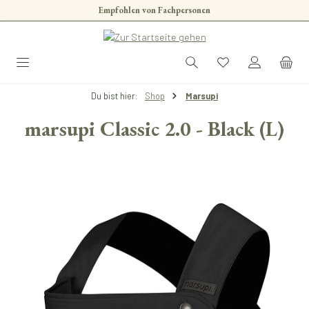
Empfohlen von Fachpersonen
Zum Hauptinhalt springen
Du bist hier:
Shop
Marsupi
marsupi Classic 2.0 - Black (L)
Bildergalerie überspringen