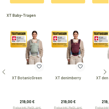
Produktgalerie überspringen
XT Baby-Tragen
XT BotanicGreen
XT denimberry
XT den
Regulärer Preis:
Regulärer Preis:
Regu
219,00 €
219,00 €
219
Preise inkl. MwSt. zzgl.
Preise inkl. MwSt. zzgl.
Preise inkl