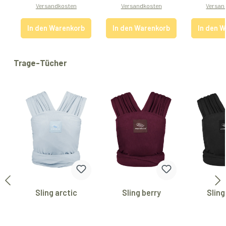
Versandkosten
Versandkosten
Versan
In den Warenkorb
In den Warenkorb
In den 
Produktgalerie überspringen
Trage-Tücher
Sling arctic
Sling berry
Sling