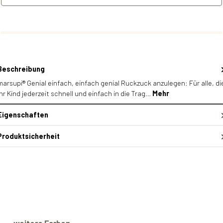
Beschreibung
marsupi® Genial einfach, einfach genial Ruckzuck anzulegen: Für alle, di
ihr Kind jederzeit schnell und einfach in die Trag…
Mehr
Eigenschaften
Produktsicherheit
Produktgalerie überspringen