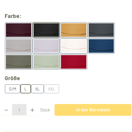
auswählen
Farbe:
Berry
Black
Butterscotch
Grey
Light Grey
Lilac
Natur
Ocean
Olive
Pistachio
Rubyred
auswählen
Größe
S/M
L
XL
XXL
(Diese Option ist zurzeit nicht verfügbar.)
Produkt Anzahl: Gib den gewünschten Wert ein oder benutze die Schaltflächen u
Stück
In den Warenkorb