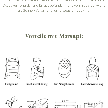
Einfach selbsterklärend. Genial einfach! Von Vätern und Tragetuch-
Skeptikern erprobt und für gut befunden! (Und von Tragetuch-Fans
als Schnell-Variante für unterwegs entdeckt….)
Vorteile mit Marsupi: