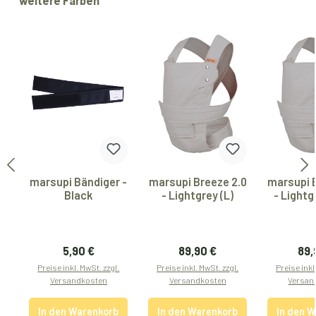
weitere Farben
marsupi Bändiger -
marsupi Breeze 2.0
marsupi 
Black
- Lightgrey (L)
- Lightg
Regulärer Preis:
Regulärer Preis:
Reg
5,90 €
89,90 €
89,
Preise inkl. MwSt. zzgl.
Preise inkl. MwSt. zzgl.
Preise inkl
Versandkosten
Versandkosten
Versan
In den Warenkorb
In den Warenkorb
In den 