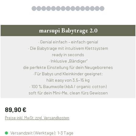
marsupi Babytrage 2.0
· Genial einfach – einfach genial
· Die Babytrage mit intuitivem Klettsystem
ready in seconds
· Inklusive „Bändiger“
die perfekte Einstellung für dein Neugeborenes
· Für Babys und Kleinkinder geeignet:
hält easy von 3,5–15 kg
· 100 % Baumwolle (kbA / organic cotton)
soft für dein Mini-Me, clean fürs Gewissen
Regulärer Preis:
89,90 €
Preise inkl. MwSt. zzgl. Versandkosten
Versandzeit (Werktage): 1-3 Tage