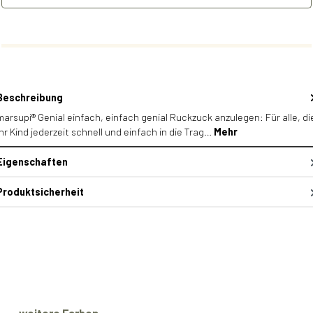
Beschreibung
marsupi® Genial einfach, einfach genial Ruckzuck anzulegen: Für alle, di
ihr Kind jederzeit schnell und einfach in die Trag…
Mehr
Eigenschaften
Produktsicherheit
Produktgalerie überspringen