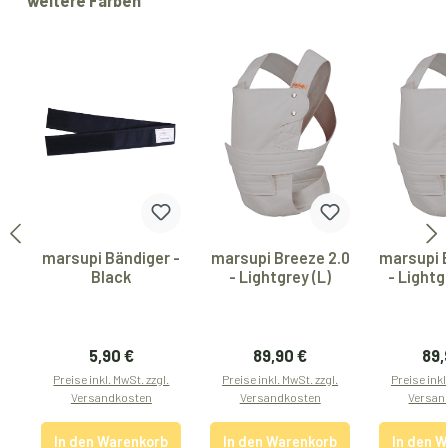
weitere Farben
marsupi Bändiger -
marsupi Breeze 2.0
marsupi 
Black
- Lightgrey (L)
- Lightg
Regulärer Preis:
Regulärer Preis:
Reg
5,90 €
89,90 €
89,
Preise inkl. MwSt. zzgl.
Preise inkl. MwSt. zzgl.
Preise inkl
Versandkosten
Versandkosten
Versan
In den Warenkorb
In den Warenkorb
In den 