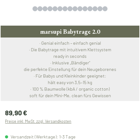
marsupi Babytrage 2.0
· Genial einfach – einfach genial
· Die Babytrage mit intuitivem Klettsystem
ready in seconds
· Inklusive „Bändiger“
die perfekte Einstellung für dein Neugeborenes
· Für Babys und Kleinkinder geeignet:
hält easy von 3,5–15 kg
· 100 % Baumwolle (kbA / organic cotton)
soft für dein Mini-Me, clean fürs Gewissen
Regulärer Preis:
89,90 €
Preise inkl. MwSt. zzgl. Versandkosten
Versandzeit (Werktage): 1-3 Tage