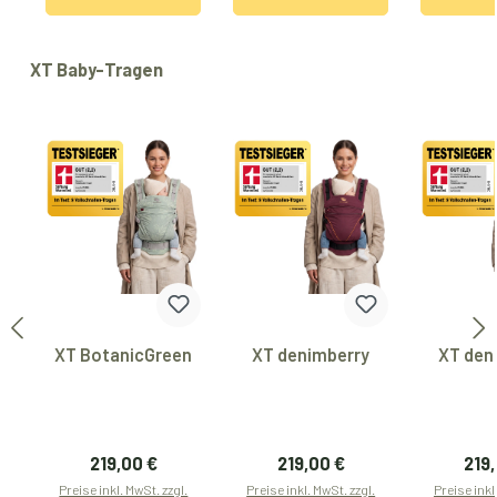
Produktgalerie überspringen
XT Baby-Tragen
XT BotanicGreen
XT denimberry
XT den
Regulärer Preis:
Regulärer Preis:
Regu
219,00 €
219,00 €
219
Preise inkl. MwSt. zzgl.
Preise inkl. MwSt. zzgl.
Preise inkl