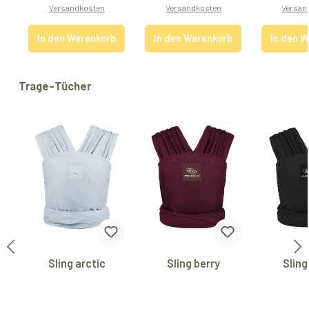
Versandkosten
Versandkosten
Versan
In den Warenkorb
In den Warenkorb
In den 
Produktgalerie überspringen
Trage-Tücher
Sling arctic
Sling berry
Sling