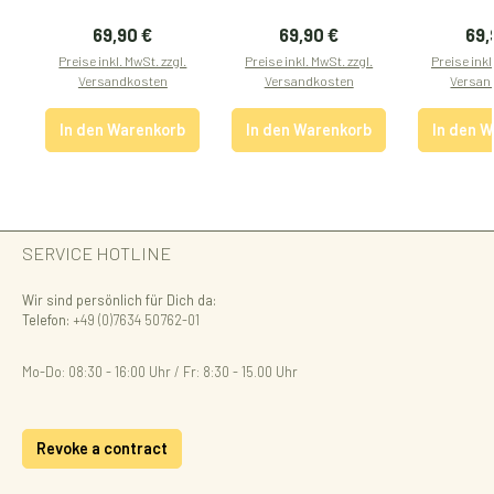
Regulärer Preis:
Regulärer Preis:
Reg
69,90 €
69,90 €
69,
Preise inkl. MwSt. zzgl.
Preise inkl. MwSt. zzgl.
Preise inkl
Versandkosten
Versandkosten
Versan
In den Warenkorb
In den Warenkorb
In den 
SERVICE HOTLINE
Wir sind persönlich für Dich da:
Telefon:
+49 (0)7634 50762-01
Mo-Do: 08:30 - 16:00 Uhr / Fr: 8:30 - 15.00 Uhr
Revoke a contract