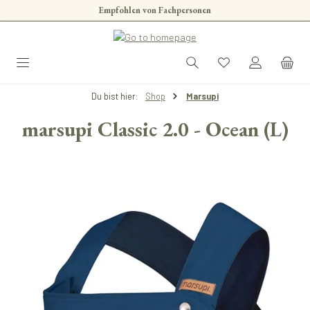
Empfohlen von Fachpersonen
Zum Hauptinhalt springen
Du bist hier:
Shop
Marsupi
marsupi Classic 2.0 - Ocean (L)
Bildergalerie überspringen