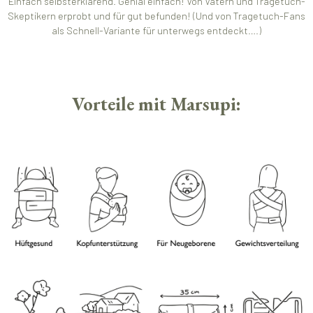
Einfach selbsterklärend. Genial einfach! Von Vätern und Tragetuch-
Skeptikern erprobt und für gut befunden! (Und von Tragetuch-Fans
als Schnell-Variante für unterwegs entdeckt….)
Vorteile mit Marsupi: