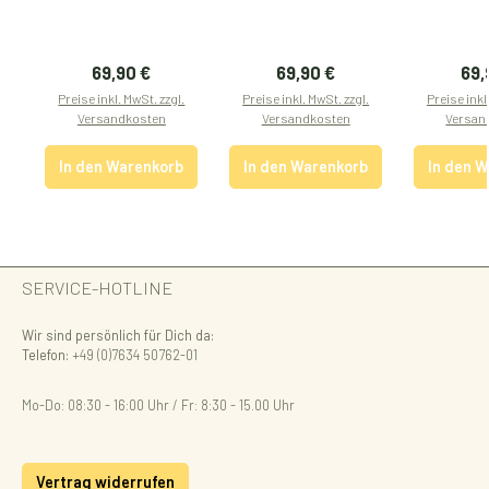
Regulärer Preis:
Regulärer Preis:
Reg
69,90 €
69,90 €
69,
Preise inkl. MwSt. zzgl.
Preise inkl. MwSt. zzgl.
Preise inkl
Versandkosten
Versandkosten
Versan
In den Warenkorb
In den Warenkorb
In den 
SERVICE-HOTLINE
Wir sind persönlich für Dich da:
Telefon:
+49 (0)7634 50762-01
Mo-Do: 08:30 - 16:00 Uhr / Fr: 8:30 - 15.00 Uhr
Vertrag widerrufen