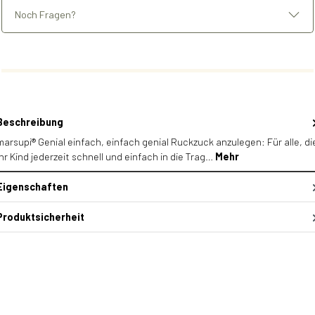
Noch Fragen?
Beschreibung
marsupi® Genial einfach, einfach genial Ruckzuck anzulegen: Für alle, di
ihr Kind jederzeit schnell und einfach in die Trag…
Mehr
Eigenschaften
Produktsicherheit