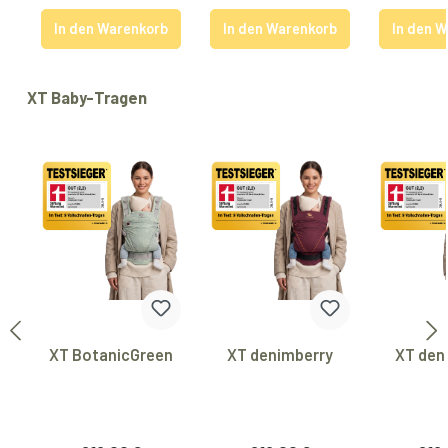
In den Warenkorb
In den Warenkorb
In den 
Produktgalerie überspringen
XT Baby-Tragen
XT BotanicGreen
XT denimberry
XT den