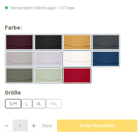
Versandzeit (Werktage): 1-3 Tage
auswählen
Farbe:
Berry
Black
Butterscotch
Grey
Light Grey
Lilac
Natur
Ocean
Olive
Pistachio
Rubyred
auswählen
Größe
S/M
L
XL
XXL
(Diese Option ist zurzeit nicht verfügbar.)
Produkt Anzahl: Gib den gewünschten Wert ein oder benutze die Schaltflächen u
Stück
In den Warenkorb