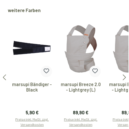
Produktgalerie überspringen
weitere Farben
marsupi Bändiger -
marsupi Breeze 2.0
marsupi 
Black
- Lightgrey (L)
- Lightg
Regulärer Preis:
Regulärer Preis:
Reg
5,90 €
89,90 €
89,
Preise inkl. MwSt. zzgl.
Preise inkl. MwSt. zzgl.
Preise inkl
Versandkosten
Versandkosten
Versan