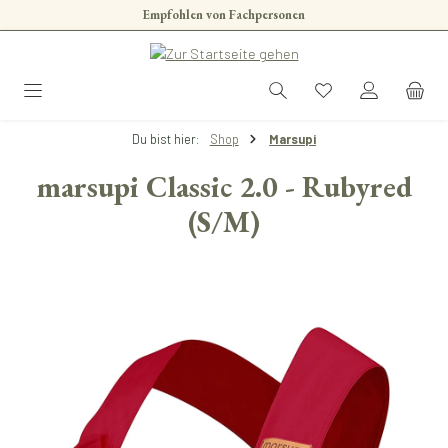
Empfohlen von Fachpersonen
Zum Hauptinhalt springen
Du bist hier:
Shop
Marsupi
marsupi Classic 2.0 - Rubyred
(S/M)
Bildergalerie überspringen