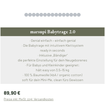
marsupi Babytrage 2.0
· Genial einfach – einfach genial
· Die Babytrage mit intuitivem Klettsystem
ready in seconds
· Inklusive „Bändiger“
die perfekte Einstellung für dein Neugeborenes
· Für Babys und Kleinkinder geeignet:
hält easy von 3,5–15 kg
· 100 % Baumwolle (kbA / organic cotton)
soft für dein Mini-Me, clean fürs Gewissen
Regulärer Preis:
89,90 €
Preise inkl. MwSt. zzgl. Versandkosten